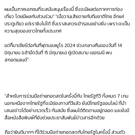
ผมเป็นภาคเอกชนที่จะสนับสนุนเรื่องนี้ ซึ่งจะมีผลต่อภาคการท่อง
เที่ยว โดยมีผลกับส่วนร่วม" "เมื่อวานเสียดายกับทีมชาติไทย อีกแค่
ประตูเดียว แต่เรายิงไม่ได้ ซึ่งเราสมควรเข้ารอบอย่างยิ่ง เพราะจะเป็น
ความสุขของชาวไทยทั้งประเทศ
แต่ก็มาเชียร์ต่อกันที่ฟุตบอลยูโร 2024 ช่วงกลางคืนของวันที่ 14
มิถุนายน (เช้ามืดวันที่ 15 มิถุนายน) คู่เปิดสนาม เยอรมนี พบ
สกอตแลนด์"
"สำหรับการร่วมมือถ่ายทอดสดในครั้งนี้กับ ไทยรัฐทีวี ทั้งหมด 7 เกม
นอกเหนือจากไทยรัฐที่จะมีช่องทางทีวีแล้ว ยังมีไทยรัฐออนไลน์ ที่นำ
เสนอข่าวได้อย่างรวดเร็ว ทันสมัย ซึ่งผมได้ติดตามอยู่ตลอด และยังมี
สื่อหนังสือพิมพ์ที่ยังช่วยประชาสัมพันธ์ข่าวสารอีกด้วย
ถือว่ายินดีมากๆ ที่ได้ร่วมมือถ่ายทอดสดกับไทยรัฐในครั้งนี้ ส่วนตัว