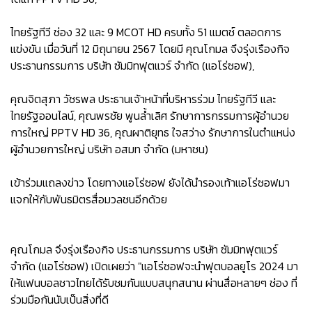
ไทยรัฐทีวี ช่อง 32 และ 9 MCOT HD ครบทั้ง 51 แมตช์ ตลอดการ
แข่งขัน เมื่อวันที่ 12 มิถุนายน 2567 โดยมี คุณโกมล จึงรุ่งเรืองกิจ
ประธานกรรมการ บริษัท ซัมมิทฟุตแวร์ จำกัด (แอโร่ซอฟ),
คุณจิตสุภา วัชรพล ประธานเจ้าหน้าที่บริหารร่วม ไทยรัฐทีวี และ
ไทยรัฐออนไลน์, คุณพรชัย พูนล้ำเลิศ รักษาการกรรมการผู้อำนวย
การใหญ่ PPTV HD 36, คุณผาติยุทธ ใจสว่าง รักษาการในตำแหน่ง
ผู้อำนวยการใหญ่ บริษัท อสมท จำกัด (มหาชน)
เข้าร่วมแถลงข่าว โดยทางแอโร่ซอฟ ยังได้นำรองเท้าแอโร่ซอฟมา
แจกให้กับพันธมิตรสื่อมวลชนอีกด้วย
คุณโกมล จึงรุ่งเรืองกิจ ประธานกรรมการ บริษัท ซัมมิทฟุตแวร์
จำกัด (แอโร่ซอฟ) เปิดเผยว่า "แอโร่ซอฟจะนำฟุตบอลยูโร 2024 มา
ให้แฟนบอลชาวไทยได้รับชมกันแบบสนุกสนาน ผ่านสื่อหลายๆ ช่อง ที่
ร่วมมือกันนับเป็นสิ่งที่ดี