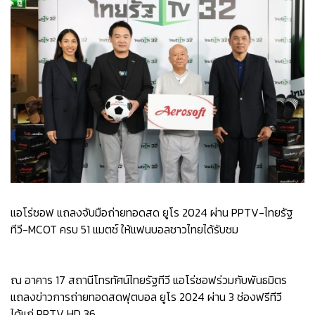
แอโร่ซอฟ แถลงจับมือถ่ายทอดสด ยูโร 2024 ผ่าน PPTV-ไทยรัฐ
ทีวี-MCOT ครบ 51 แมตช์ ให้แฟนบอลชาวไทยได้รับชม
ณ อาคาร 17 สถานีโทรทัศน์ไทยรัฐทีวี แอโร่ซอฟร่วมกับพันธมิตร
แถลงข่าวการถ่ายทอดสดฟุตบอล ยูโร 2024 ผ่าน 3 ช่องฟรีทีวี
ได้แก่ PPTV HD 36,