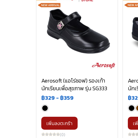
Aerosoft (แอโร่ซอฟ) รองเท้า
Aero
นักเรียนเพื่อสุขภาพ รุ่น SG333
นักเ
฿329
-
฿359
฿3
เพิ่มลงตะกร้า
เพ
(0)