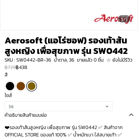
1/1
Aerosoft (แอโร่ซอฟ) รองเท้าส้น
สูงหญิง เพื่อสุขภาพ รุ่น SW0442
SKU : SW0442-BR-36
น้ำตาล, 36
ขายแล้ว 0 ชิ้น
ยังไม่มีรีวิว
฿729
฿438
สี
ไซส์
36
คำอธิบายสินค้าแบบย่อ
❤️รองเท้าส้นสูงหญิง เพื่อสุขภาพ รุ่น SW0442 ✅ สินค้าจาก
OFFICIAL STORE ของแท้ 100% ✅ น้ำหนักเบา ใส่สบายเท้า ✅