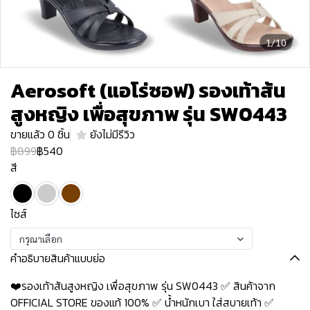
1/10
Aerosoft (แอโร่ซอฟ) รองเท้าส้น
สูงหญิง เพื่อสุขภาพ รุ่น SW0443
ขายแล้ว 0 ชิ้น
ยังไม่มีรีวิว
฿899
฿540
สี
ไซส์
กรุณาเลือก
คำอธิบายสินค้าแบบย่อ
❤️รองเท้าส้นสูงหญิง เพื่อสุขภาพ รุ่น SW0443 ✅ สินค้าจาก
OFFICIAL STORE ของแท้ 100% ✅ น้ำหนักเบา ใส่สบายเท้า ✅