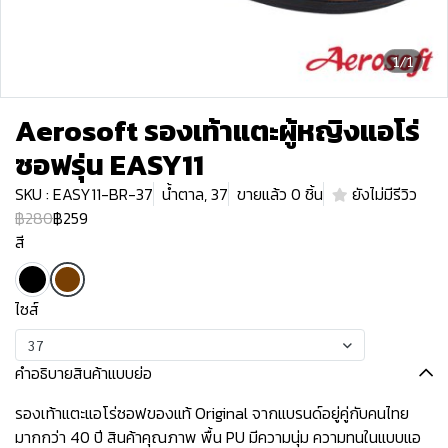
1/1
Aerosoft รองเท้าแตะผู้หญิงแอโร่
ซอฟรุ่น EASY11
SKU : EASY11-BR-37
น้ำตาล, 37
ขายแล้ว 0 ชิ้น
ยังไม่มีรีวิว
฿280
฿259
สี
ไซส์
37
คำอธิบายสินค้าแบบย่อ
รองเท้าแตะแอโร่ซอฟของแท้ Original จากแบรนด์อยู่คู่กับคนไทย
มากกว่า 40 ปี สินค้าคุณภาพ พื้น PU มีความนุ่ม ความทนในแบบแอ