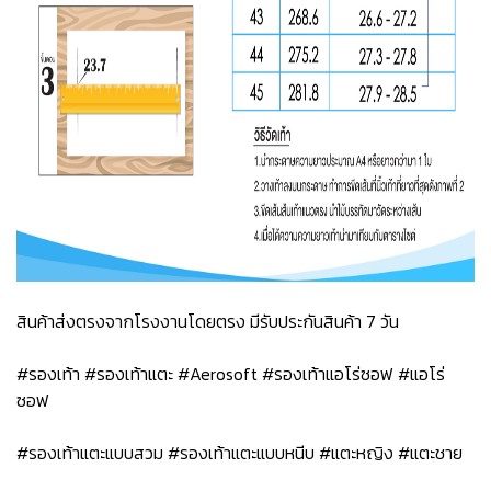
สินค้าส่งตรงจากโรงงานโดยตรง มีรับประกันสินค้า 7 วัน
#รองเท้า #รองเท้าแตะ #Aerosoft #รองเท้าแอโร่ซอฟ #แอโร่
ซอฟ
#รองเท้าแตะแบบสวม #รองเท้าแตะแบบหนีบ #แตะหญิง #แตะชาย