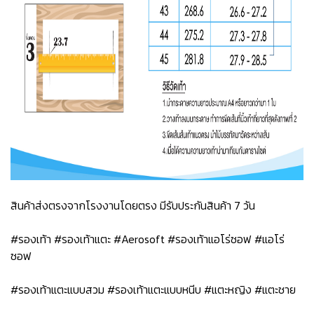
สินค้าส่งตรงจากโรงงานโดยตรง มีรับประกันสินค้า 7 วัน
#รองเท้า #รองเท้าแตะ #Aerosoft #รองเท้าแอโร่ซอฟ #แอโร่
ซอฟ
#รองเท้าแตะแบบสวม #รองเท้าแตะแบบหนีบ #แตะหญิง #แตะชาย