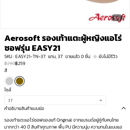
1/1
Aerosoft รองเท้าแตะผู้หญิงแอโร่
ซอฟรุ่น EASY21
SKU : EASY21-TN-37
แทน, 37
ขายแล้ว 0 ชิ้น
ยังไม่มีรีวิว
฿290
฿259
สี
ไซส์
37
คำอธิบายสินค้าแบบย่อ
รองเท้าแตะแอโร่ซอฟของแท้ Original จากแบรนด์อยู่คู่กับคนไทย
มากกว่า 40 ปี สินค้าคุณภาพ พื้น PU มีความนุ่ม ความทนในแบบแอ