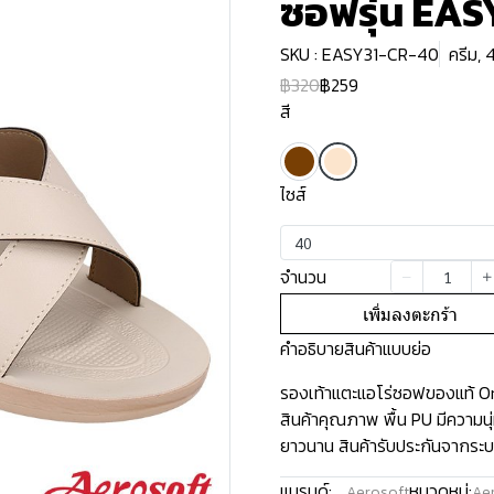
ซอฟรุ่น EAS
SKU : EASY31-CR-40
ครีม, 
฿320
฿259
สี
ไซส์
40
จำนวน
เพิ่มลงตะกร้า
คำอธิบายสินค้าแบบย่อ
รองเท้าแตะแอโร่ซอฟของแท้ Ori
สินค้าคุณภาพ พื้น PU มีความน
ยาวนาน สินค้ารับประกันจากระบ
แบรนด์:
หมวดหมู่:
Aerosoft
Aer