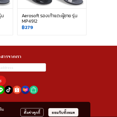
่น
Aerosoft รองเท้าแตะผู้ชาย รุ่น
MP4912
฿279
วสารจากเรา
ร
ติม
ตั้งค่าคุกกี้
ยอมรับทั้งหมด