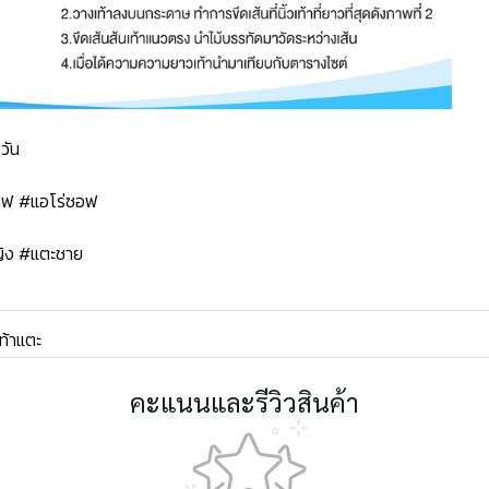
วัน
ซอฟ #แอโร่ซอฟ
ิง #แตะชาย
ท้าแตะ
คะแนนและรีวิวสินค้า