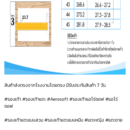
สินค้าส่งตรงจากโรงงานโดยตรง มีรับประกันสินค้า 7 วัน
#รองเท้า #รองเท้าแตะ #Aerosoft #รองเท้าแอโร่ซอฟ #แอโร่
ซอฟ
#รองเท้าแตะแบบสวม #รองเท้าแตะแบบหนีบ #แตะหญิง #แตะชาย