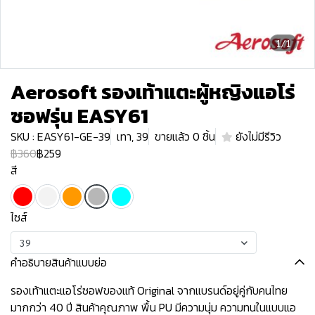
1/1
Aerosoft รองเท้าแตะผู้หญิงแอโร่
ซอฟรุ่น EASY61
SKU : EASY61-GE-39
เทา, 39
ขายแล้ว 0 ชิ้น
ยังไม่มีรีวิว
฿360
฿259
สี
ไซส์
39
คำอธิบายสินค้าแบบย่อ
รองเท้าแตะแอโร่ซอฟของแท้ Original จากแบรนด์อยู่คู่กับคนไทย
มากกว่า 40 ปี สินค้าคุณภาพ พื้น PU มีความนุ่ม ความทนในแบบแอ