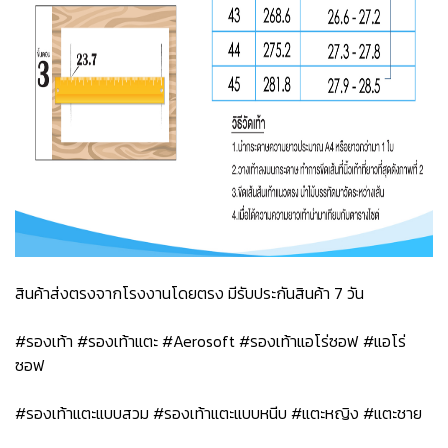
สินค้าส่งตรงจากโรงงานโดยตรง มีรับประกันสินค้า 7 วัน
#รองเท้า #รองเท้าแตะ #Aerosoft #รองเท้าแอโร่ซอฟ #แอโร่
ซอฟ
#รองเท้าแตะแบบสวม #รองเท้าแตะแบบหนีบ #แตะหญิง #แตะชาย