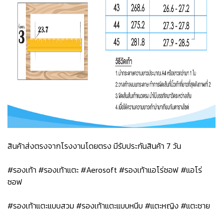
สินค้าส่งตรงจากโรงงานโดยตรง มีรับประกันสินค้า 7 วัน
#รองเท้า #รองเท้าแตะ #Aerosoft #รองเท้าแอโร่ซอฟ #แอโร่
ซอฟ
#รองเท้าแตะแบบสวม #รองเท้าแตะแบบหนีบ #แตะหญิง #แตะชาย