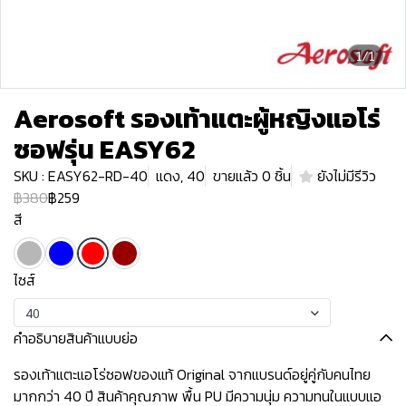
1/1
Aerosoft รองเท้าแตะผู้หญิงแอโร่
ซอฟรุ่น EASY62
SKU : EASY62-RD-40
แดง, 40
ขายแล้ว 0 ชิ้น
ยังไม่มีรีวิว
฿380
฿259
สี
ไซส์
40
คำอธิบายสินค้าแบบย่อ
รองเท้าแตะแอโร่ซอฟของแท้ Original จากแบรนด์อยู่คู่กับคนไทย
มากกว่า 40 ปี สินค้าคุณภาพ พื้น PU มีความนุ่ม ความทนในแบบแอ