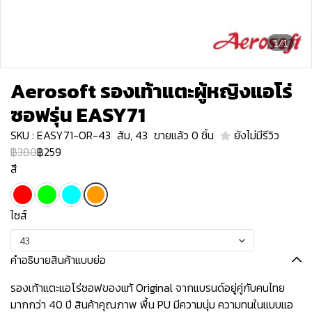
1/1
Aerosoft รองเท้าแตะผู้หญิงแอโร่
ซอฟรุ่น EASY71
SKU : EASY71-OR-43
ส้ม, 43
ขายแล้ว 0 ชิ้น
ยังไม่มีรีวิว
฿380
฿259
สี
ไซส์
43
คำอธิบายสินค้าแบบย่อ
รองเท้าแตะแอโร่ซอฟของแท้ Original จากแบรนด์อยู่คู่กับคนไทย
มากกว่า 40 ปี สินค้าคุณภาพ พื้น PU มีความนุ่ม ความทนในแบบแอ