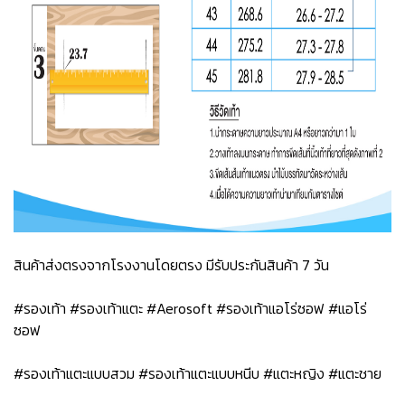
สินค้าส่งตรงจากโรงงานโดยตรง มีรับประกันสินค้า 7 วัน
#รองเท้า #รองเท้าแตะ #Aerosoft #รองเท้าแอโร่ซอฟ #แอโร่
ซอฟ
#รองเท้าแตะแบบสวม #รองเท้าแตะแบบหนีบ #แตะหญิง #แตะชาย