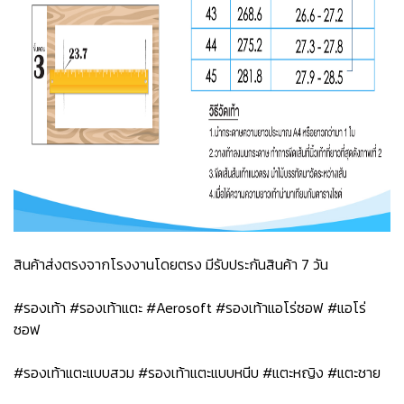
สินค้าส่งตรงจากโรงงานโดยตรง มีรับประกันสินค้า 7 วัน
#รองเท้า #รองเท้าแตะ #Aerosoft #รองเท้าแอโร่ซอฟ #แอโร่
ซอฟ
#รองเท้าแตะแบบสวม #รองเท้าแตะแบบหนีบ #แตะหญิง #แตะชาย