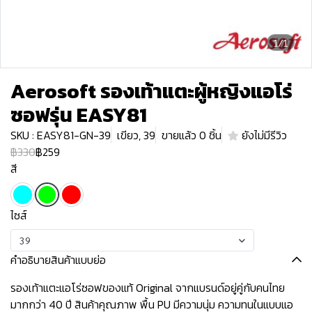
1/1
Aerosoft รองเท้าแตะผู้หญิงแอโร่
ซอฟรุ่น EASY81
SKU : EASY81-GN-39
เขียว, 39
ขายแล้ว 0 ชิ้น
ยังไม่มีรีวิว
฿330
฿259
สี
ไซส์
39
คำอธิบายสินค้าแบบย่อ
รองเท้าแตะแอโร่ซอฟของแท้ Original จากแบรนด์อยู่คู่กับคนไทย
มากกว่า 40 ปี สินค้าคุณภาพ พื้น PU มีความนุ่ม ความทนในแบบแอ