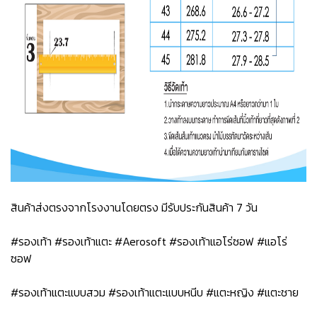
สินค้าส่งตรงจากโรงงานโดยตรง มีรับประกันสินค้า 7 วัน
#รองเท้า #รองเท้าแตะ #Aerosoft #รองเท้าแอโร่ซอฟ #แอโร่
ซอฟ
#รองเท้าแตะแบบสวม #รองเท้าแตะแบบหนีบ #แตะหญิง #แตะชาย