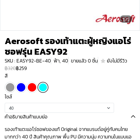
1/1
Aerosoft รองเท้าแตะผู้หญิงแอโร่
ซอฟรุ่น EASY92
SKU : EASY92-BE-40
ฟ้า, 40
ขายแล้ว 0 ชิ้น
ยังไม่มีรีวิว
฿320
฿259
สี
ไซส์
40
คำอธิบายสินค้าแบบย่อ
รองเท้าแตะแอโร่ซอฟของแท้ Original จากแบรนด์อยู่คู่กับคนไทย
มากกว่า 40 ปี สินค้าคุณภาพ พื้น PU มีความนุ่ม ความทนในแบบแอ