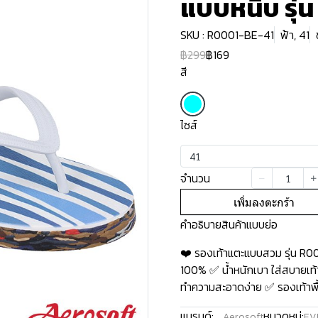
แบบหนีบ รุ่น
SKU : R0001-BE-41
ฟ้า, 41
฿299
฿169
สี
ไซส์
41
จำนวน
เพิ่มลงตะกร้า
คำอธิบายสินค้าแบบย่อ
❤️ รองเท้าแตะแบบสวม รุ่น R0
100% ✅ น้ำหนักเบา ใส่สบายเท้า
ทำความสะอาดง่าย ✅ รองเท้าพื้น
แบรนด์:
หมวดหมู่:
Aerosoft
EV