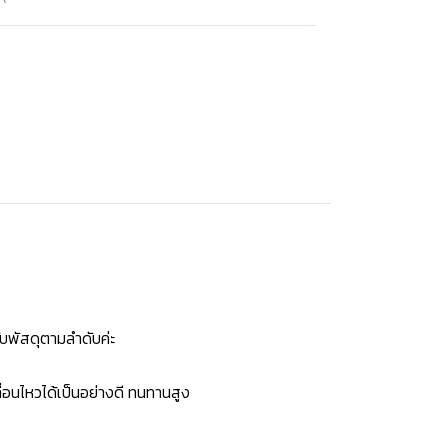
บพัสดุตามลำดับค่ะ
่อนไหวได้เป็นอย่างดี ทนทานสูง