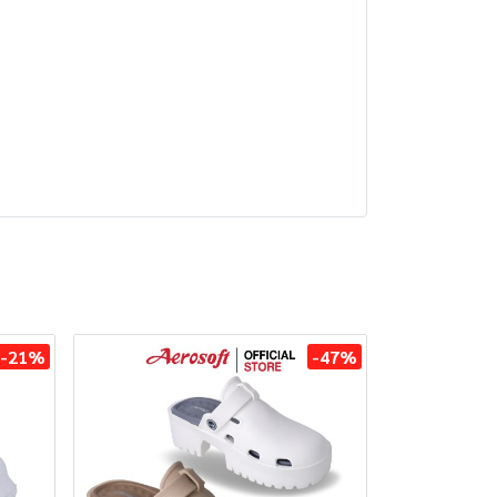
-21%
-47%