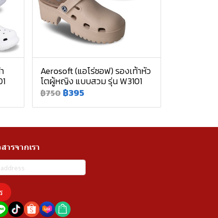
้า
Aerosoft (แอโร่ซอฟ) รองเท้าหัว
01
โตผู้หญิง แบบสวม รุ่น W3101
฿395
฿750
วสารจากเรา
ร