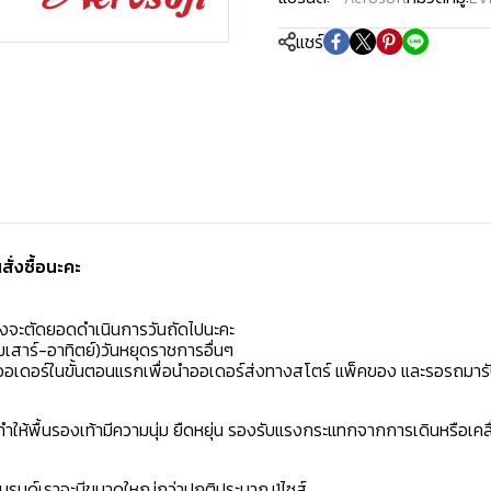
แชร์
่งซื้อนะคะ️
มงจะตัดยอดดำเนินการวันถัดไปนะคะ
เสาร์-อาทิตย์)วันหยุดราชการอื่นๆ
ิดออเดอร์ในขั้นตอนแรกเพื่อนำออเดอร์ส่งทางสโตร์ แพ็คของ และรอรถมารั
ห้พื้นรองเท้ามีความนุ่ม ยืดหยุ่น รองรับแรงกระแทกจากการเดินหรือเคลื
าแบรนด์เราจะมีขนาดใหญ่กว่าปกติประมาณ1ไซส์