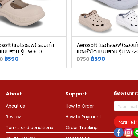
soft (แอโร่ซอฟ) รองเท้า
Aerosoft (แอโร่ซอฟ) รองเท
 แบบสวม รุ่น W3601
แตะหัวโต แบบสวม รุ่น W32
฿590
฿590
0
฿750
ติดตามข่า
About
Support
About us
How to Order
Review
How to Payment
รับข่าวสา
Terms and conditions
Order Tracking