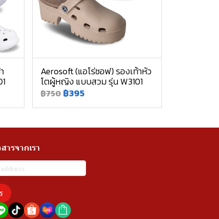
้า
Aerosoft (แอโร่ซอฟ) รองเท้าหัว
01
โตผู้หญิง แบบสวม รุ่น W3101
฿395
฿750
วสารจากเรา
ร