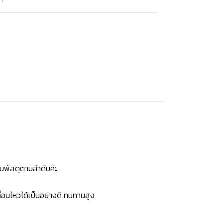
บพัสดุตามลำดับค่ะ
่อนไหวได้เป็นอย่างดี ทนทานสูง