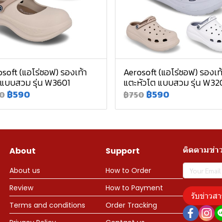
soft (แอโร่ซอฟ) รองเท้า
Aerosoft (แอโร่ซอฟ) รองเท
 แบบสวม รุ่น W3601
แตะหัวโต แบบสวม รุ่น W32
฿590
฿590
0
฿750
ติดตามข่า
About
Support
About us
How to Order
Review
How to Payment
รับข่าวสา
Terms and conditions
Order Tracking