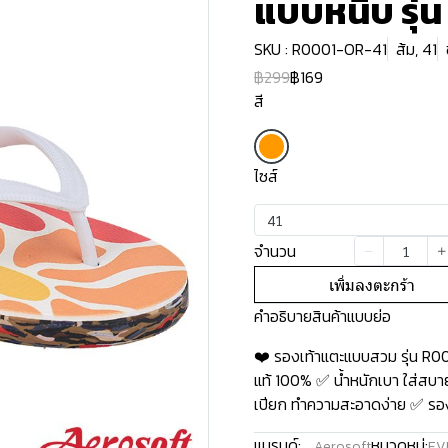
แบบหนีบ รุ่น
SKU : R0001-OR-41
ส้ม, 41
฿299
฿169
สี
ไซส์
41
จำนวน
เพิ่มลงตะกร้า
คำอธิบายสินค้าแบบย่อ
❤️ รองเท้าแตะแบบสวม รุ่น R0
แท้ 100% ✅ น้ำหนักเบา ใส่สบาย
เปียก ทำความสะอาดง่าย ✅ รองเท
แบรนด์:
หมวดหมู่:
Aerosoft
EV