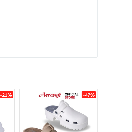
-21%
-47%