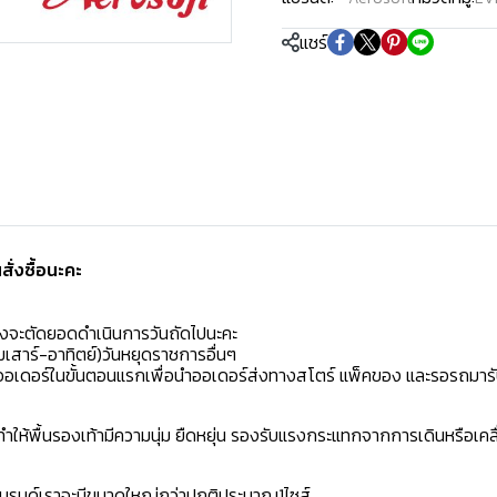
แชร์
่งซื้อนะคะ️
มงจะตัดยอดดำเนินการวันถัดไปนะคะ
เสาร์-อาทิตย์)วันหยุดราชการอื่นๆ
ิดออเดอร์ในขั้นตอนแรกเพื่อนำออเดอร์ส่งทางสโตร์ แพ็คของ และรอรถมารั
ห้พื้นรองเท้ามีความนุ่ม ยืดหยุ่น รองรับแรงกระแทกจากการเดินหรือเคลื
าแบรนด์เราจะมีขนาดใหญ่กว่าปกติประมาณ1ไซส์