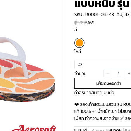
แบบหนีบ รุ่น
SKU : R0001-OR-43
ส้ม, 43
฿299
฿169
สี
ไซส์
43
จำนวน
เพิ่มลงตะกร้า
คำอธิบายสินค้าแบบย่อ
❤️ รองเท้าแตะแบบสวม รุ่น R0
แท้ 100% ✅ น้ำหนักเบา ใส่สบาย
เปียก ทำความสะอาดง่าย ✅ รองเท
แบรนด์:
หมวดหมู่:
Aerosoft
EV