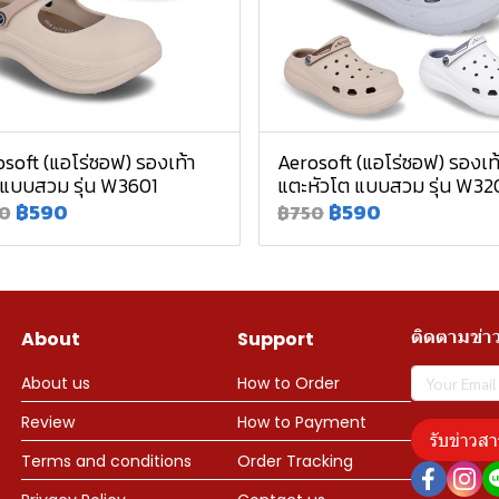
soft (แอโร่ซอฟ) รองเท้า
Aerosoft (แอโร่ซอฟ) รองเท
 แบบสวม รุ่น W3601
แตะหัวโต แบบสวม รุ่น W32
฿590
฿590
0
฿750
ติดตามข่า
About
Support
About us
How to Order
Review
How to Payment
รับข่าวสา
Terms and conditions
Order Tracking