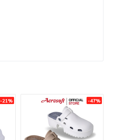
-21%
-47%