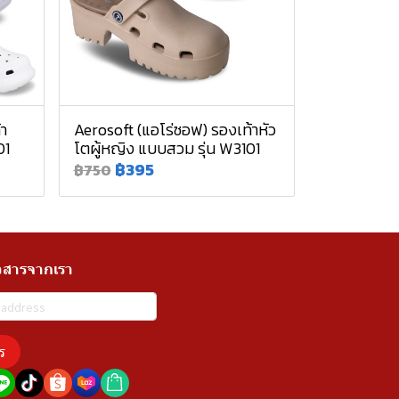
้า
Aerosoft (แอโร่ซอฟ) รองเท้าหัว
01
โตผู้หญิง แบบสวม รุ่น W3101
฿395
฿750
วสารจากเรา
ร