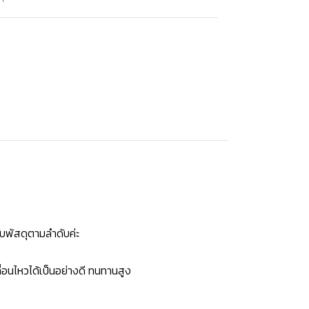
บพัสดุตามลำดับค่ะ
่อนไหวได้เป็นอย่างดี ทนทานสูง