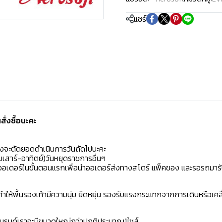
แชร์
่งซื้อนะคะ️
มงจะตัดยอดดำเนินการวันถัดไปนะคะ
เสาร์-อาทิตย์)วันหยุดราชการอื่นๆ
ิดออเดอร์ในขั้นตอนแรกเพื่อนำออเดอร์ส่งทางสโตร์ แพ็คของ และรอรถมารั
ห้พื้นรองเท้ามีความนุ่ม ยืดหยุ่น รองรับแรงกระแทกจากการเดินหรือเคลื
าแบรนด์เราจะมีขนาดใหญ่กว่าปกติประมาณ1ไซส์