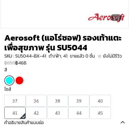
1/1
Aerosoft (แอโร่ซอฟ) รองเท้าแตะ
เพื่อสุขภาพ รุ่น SU5044
SKU : SU5044-BX-41
ดำ/ฟ้า, 41
ขายแล้ว 0 ชิ้น
ยังไม่มีรีวิว
฿850
฿468
สี
ไซส์
37
36
38
39
40
41
42
43
44
45
คำอธิบายสินค้าแบบย่อ