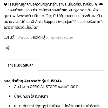
❤️ เรียนคุณลูกค้าขอความกรุณาอ่านรายละเอียดก่อนสั่งซื้อนะคะ️️ ️❤️
✨ รองเท้าแตะ รองเท้าแตะผู้ชาย รองเท้าแตะผู้หญิง รองเท้าเพื่อ
สุขภาพ Aerosoft ผลิตจากวัสดุ PU ให้ความทนทาน กระชับ และนิ่ม
สบาย สวมใส่ดี และมี Arch Support (หนุนอุ้งเท้า) ช่วยรองรับฝ่าเท้า
ลดอาการปวดเมื่อยได้ดี
แบรนด์:
หมวดหมู่:
Aerosoft
แตะผู้ชายเพื่อสุขภาพ
แชร์
รายละเอียดสินค้า
รองเท้าคัชชู Aerosoft รุ่น SU5044
สินค้าจาก OFFICIAL STORE ของแท้ 100%
น้ำหนักเบา ใส่สบายเท้า
เหมาะกับการใส่ทุกฤดู ใส่หน้าฝน ไม่กลัวเปียก ใส่หน้าร้อนไม่