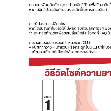
ก่อนแกะพัสดุสินค้ากรุณาถ่ายคลิปวีดีโอเพื่อรักษาสิท
หากไม่มีคลิปแกะสินค้าขอสงวนสิทธิ์ในการเคลมสินค้า
กรณีต้องการเปลี่ยนไซส์
หากได้รับสินค้าไปแล้วใส่ไม่พอดี รบกวนลูกค้าอย่าเพิ่ง
** สามารถทักแชทเพื่อขอเปลี่ยนไซส์ หรือกดที่ FAQ ในแช
ตารางเทียบขนาดรองเท้า หน่วยวัด(CM.)
- หน้าเท้ากว้าง + เท้าอวบ หรือกระดูกโปน แนะนำให้บว
- เท้าผอมเท้าปกติเลือกไซส์จากตารางได้เลย