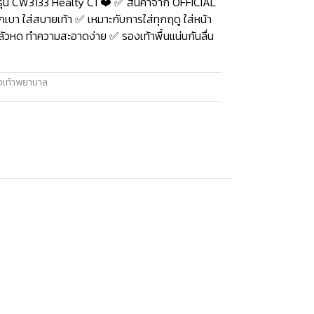
ุ่น CW3133 Healty C1 ❤️ ✅ สินค้าจาก OFFICIAL
บา ใส่สบายเท้า ✅ เหมาะกับการใส่ทุกฤดู ใส่หน้า
่กลัวหด ทำความสะอาดง่าย ✅ รองเท้าพื้นแน่นกันลื่น
งเท้าพยาบาล