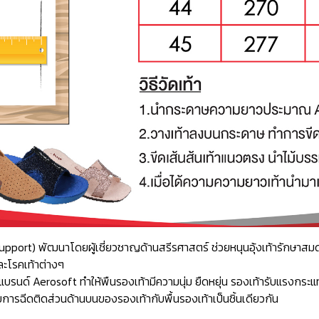
ch Support) พัฒนาโดยผู้เชี่ยวชาญด้านสรีรศาสตร์ ช่วยหนุนอุ้งเท้ารักษ
ละโรคเท้าต่างๆ
ด์ Aerosoft ทำให้พืนรองเท้ามีความนุ่ม ยืดหยุ่น รองเท้ารับแรงกระแท
ารฉีดติดส่วนด้านบนของรองเท้ากับพื้นรองเท้าเป็นชิ้นเดียวกัน