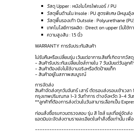
วัสดุ Upper : หนังไมโครไฟเบอร์ / PU
วัสดุพื้นด้านใน Insole : PU สูตรพิเศษ มีหนุนอุ
วัสดุพื้นรองเท้า Outsole : Polyurethane (PU
เทคโนโลยีการผลิต : Direct on upper (ไม่ใช้กา
ความสูงส้น : 1.5 นิ้ว
WARRANTY การรับประกันสินค้า
ไม่รับคืนหรือเปลี่ยนรุ่น เว้นแต่อาการเสียที่เกิดจากวัส
- สินค้ารับประกันเปลี่ยนไซส์ภายใน 7 วันนับแต่วันลูกค้า
- สินค้าต้องยังไม่ใช้งานจริงหรือตัดป้ายแท็ก
- สินค้าอยู่ในสภาพสมบูรณ์
การจัดส่ง
สินค้าจัดส่งทุกวันจันทร์ เสาร์ ตัดรอบส่งรอบเช้าเวลา 
กรุงเทพปริมณฑล 1-3 วันทำการ ต่างจังหวัด 3-4 วันทำ
**ลูกค้าที่ต้องการส่งด่วนในวันสามารเลือกเป็น Expre
ก่อนสั่งซื้อรบกวนตรวจสอบ รุ่น สี ไซส์ และที่อยู่จัดส่ง 
แอดมินจะจัดส่งตามรายละเอียดในคำสั่งซื้อเท่านั้น เพ
-----------------------------------------