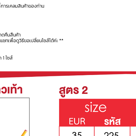
ธิ์การเคลมสินค้าของท่าน
กดคืนสืนค้า
ทเพื่อดูวิธีขอเปลี่ยนไซส์ได้ค่ะ **
ก 1 ไซส์