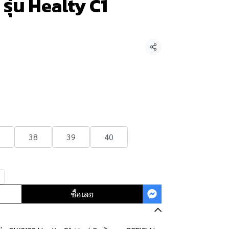
 รุ่น Healty C1
แชร์
38
39
40
ซื้อเลย