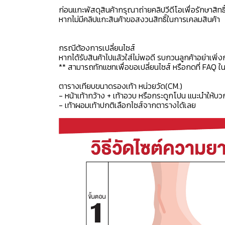
ก่อนแกะพัสดุสินค้ากรุณาถ่ายคลิปวีดีโอเพื่อรักษาสิท
หากไม่มีคลิปแกะสินค้าขอสงวนสิทธิ์ในการเคลมสินค้า
กรณีต้องการเปลี่ยนไซส์
หากได้รับสินค้าไปแล้วใส่ไม่พอดี รบกวนลูกค้าอย่าเพิ่ง
** สามารถทักแชทเพื่อขอเปลี่ยนไซส์ หรือกดที่ FAQ ในแช
ตารางเทียบขนาดรองเท้า หน่วยวัด(CM.)
- หน้าเท้ากว้าง + เท้าอวบ หรือกระดูกโปน แนะนำให้บว
- เท้าผอมเท้าปกติเลือกไซส์จากตารางได้เลย