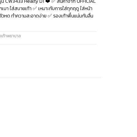
ุ่น CW3433 Healty D1 ❤️ ✅ สินค้าจาก OFFICIAL
บา ใส่สบายเท้า ✅ เหมาะกับการใส่ทุกฤดู ใส่หน้า
่กลัวหด ทำความสะอาดง่าย ✅ รองเท้าพื้นแน่นกันลื่น
งเท้าพยาบาล