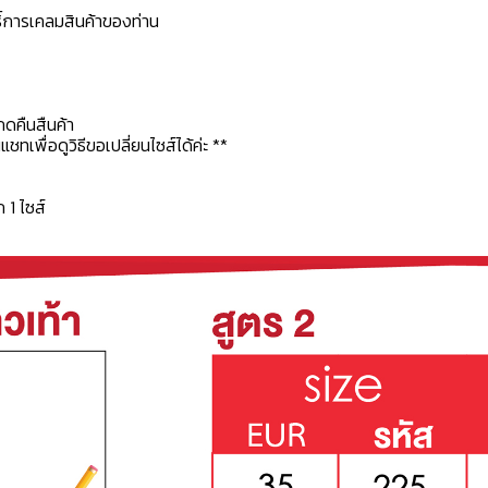
ธิ์การเคลมสินค้าของท่าน
กดคืนสืนค้า
ทเพื่อดูวิธีขอเปลี่ยนไซส์ได้ค่ะ **
ก 1 ไซส์