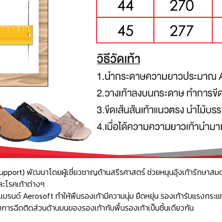
ch Support) พัฒนาโดยผู้เชี่ยวชาญด้านสรีรศาสตร์ ช่วยหนุนอุ้งเท้ารักษ
ละโรคเท้าต่างๆ
ด์ Aerosoft ทำให้พืนรองเท้ามีความนุ่ม ยืดหยุ่น รองเท้ารับแรงกระแท
ารฉีดติดส่วนด้านบนของรองเท้ากับพื้นรองเท้าเป็นชิ้นเดียวกัน