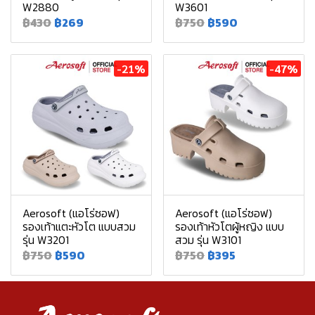
W2880
W3601
฿430
฿269
฿750
฿590
-21%
-47%
Aerosoft (แอโร่ซอฟ)
Aerosoft (แอโร่ซอฟ)
รองเท้าแตะหัวโต แบบสวม
รองเท้าหัวโตผู้หญิง แบบ
รุ่น W3201
สวม รุ่น W3101
฿750
฿590
฿750
฿395