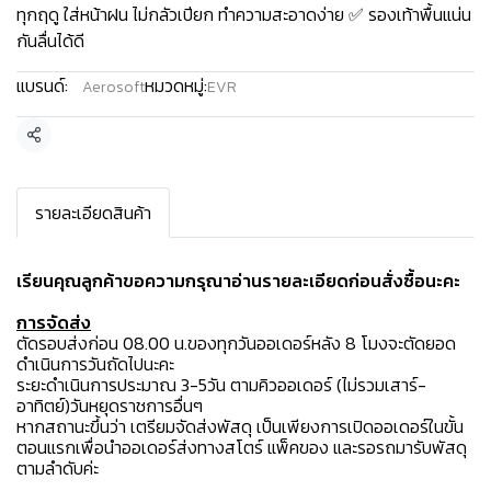
ทุกฤดู ใส่หน้าฝน ไม่กลัวเปียก ทำความสะอาดง่าย ✅ รองเท้าพื้นแน่น
กันลื่นได้ดี
แบรนด์:
หมวดหมู่:
Aerosoft
EVR
แชร์
รายละเอียดสินค้า
เรียนคุณลูกค้าขอความกรุณาอ่านรายละเอียดก่อนสั่งซื้อนะคะ️
การจัดส่ง
ตัดรอบส่งก่อน 08.00 น.ของทุกวันออเดอร์หลัง 8 โมงจะตัดยอด
ดำเนินการวันถัดไปนะคะ
ระยะดำเนินการประมาณ 3-5วัน ตามคิวออเดอร์ (ไม่รวมเสาร์-
อาทิตย์)วันหยุดราชการอื่นๆ
หากสถานะขึ้นว่า เตรียมจัดส่งพัสดุ เป็นเพียงการเปิดออเดอร์ในขั้น
ตอนแรกเพื่อนำออเดอร์ส่งทางสโตร์ แพ็คของ และรอรถมารับพัสดุ
ตามลำดับค่ะ