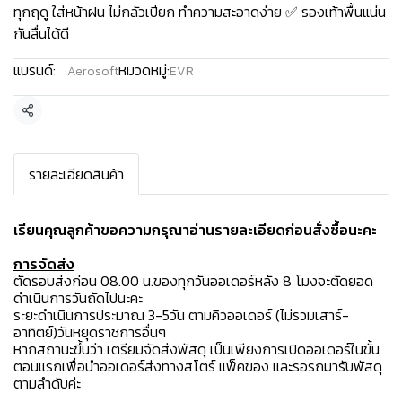
ทุกฤดู ใส่หน้าฝน ไม่กลัวเปียก ทำความสะอาดง่าย ✅ รองเท้าพื้นแน่น
กันลื่นได้ดี
แบรนด์:
หมวดหมู่:
Aerosoft
EVR
แชร์
รายละเอียดสินค้า
เรียนคุณลูกค้าขอความกรุณาอ่านรายละเอียดก่อนสั่งซื้อนะคะ️
การจัดส่ง
ตัดรอบส่งก่อน 08.00 น.ของทุกวันออเดอร์หลัง 8 โมงจะตัดยอด
ดำเนินการวันถัดไปนะคะ
ระยะดำเนินการประมาณ 3-5วัน ตามคิวออเดอร์ (ไม่รวมเสาร์-
อาทิตย์)วันหยุดราชการอื่นๆ
หากสถานะขึ้นว่า เตรียมจัดส่งพัสดุ เป็นเพียงการเปิดออเดอร์ในขั้น
ตอนแรกเพื่อนำออเดอร์ส่งทางสโตร์ แพ็คของ และรอรถมารับพัสดุ
ตามลำดับค่ะ