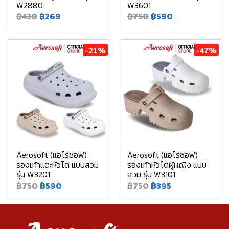
W2880
W3601
฿430
฿269
฿750
฿590
-21%
-47%
Aerosoft (แอโร่ซอฟ)
Aerosoft (แอโร่ซอฟ)
รองเท้าแตะหัวโต แบบสวม
รองเท้าหัวโตผู้หญิง แบบ
รุ่น W3201
สวม รุ่น W3101
฿750
฿590
฿750
฿395