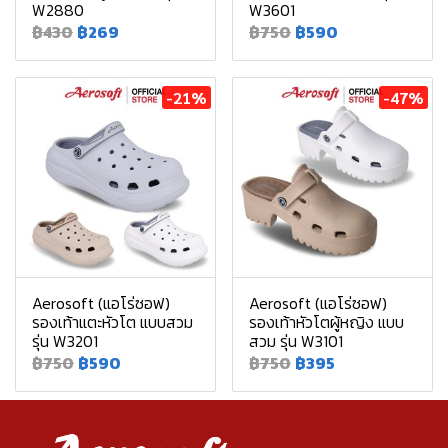
W2880
W3601
฿430
฿269
฿750
฿590
-21%
-47%
Aerosoft (แอโร่ซอฟ)
Aerosoft (แอโร่ซอฟ)
รองเท้าแตะหัวโต แบบสวม
รองเท้าหัวโตผู้หญิง แบบ
รุ่น W3201
สวม รุ่น W3101
฿750
฿590
฿750
฿395