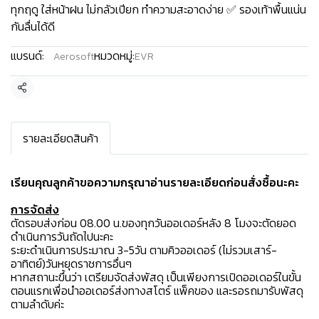
ทุกฤดู ใส่หน้าฝน ไม่กลัวเปียก ทำความสะอาดง่าย ✅ รองเท้าพื้นแน่น
กันลื่นได้ดี
แบรนด์:
หมวดหมู่:
Aerosoft
EVR
แชร์
รายละเอียดสินค้า
เรียนคุณลูกค้าขอความกรุณาอ่านรายละเอียดก่อนสั่งซื้อนะคะ️
การจัดส่ง
ตัดรอบส่งก่อน 08.00 น.ของทุกวันออเดอร์หลัง 8 โมงจะตัดยอด
ดำเนินการวันถัดไปนะคะ
ระยะดำเนินการประมาณ 3-5วัน ตามคิวออเดอร์ (ไม่รวมเสาร์-
อาทิตย์)วันหยุดราชการอื่นๆ
หากสถานะขึ้นว่า เตรียมจัดส่งพัสดุ เป็นเพียงการเปิดออเดอร์ในขั้น
ตอนแรกเพื่อนำออเดอร์ส่งทางสโตร์ แพ็คของ และรอรถมารับพัสดุ
ตามลำดับค่ะ