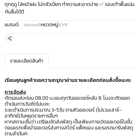
ทุกฤดู ใส่หน้าฝน ไม่กลัวเปียก ทำความสะอาดง่าย ✅ รองเท้าพื้นแน่น
กันลื่นได้ดี
แบรนด์:
หมวดหมู่:
Aerosoft
EVR
แชร์
รายละเอียดสินค้า
เรียนคุณลูกค้าขอความกรุณาอ่านรายละเอียดก่อนสั่งซื้อนะคะ️
การจัดส่ง
ตัดรอบส่งก่อน 08.00 น.ของทุกวันออเดอร์หลัง 8 โมงจะตัดยอด
ดำเนินการวันถัดไปนะคะ
ระยะดำเนินการประมาณ 3-5วัน ตามคิวออเดอร์ (ไม่รวมเสาร์-
อาทิตย์)วันหยุดราชการอื่นๆ
หากสถานะขึ้นว่า เตรียมจัดส่งพัสดุ เป็นเพียงการเปิดออเดอร์ในขั้น
ตอนแรกเพื่อนำออเดอร์ส่งทางสโตร์ แพ็คของ และรอรถมารับพัสดุ
ตามลำดับค่ะ