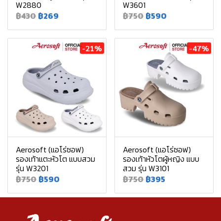
W2880
W3601
฿430
฿269
฿750
฿590
-21%
-47%
Aerosoft (แอโร่ซอฟ)
Aerosoft (แอโร่ซอฟ)
รองเท้าแตะหัวโต แบบสวม
รองเท้าหัวโตผู้หญิง แบบ
รุ่น W3201
สวม รุ่น W3101
฿750
฿590
฿750
฿395