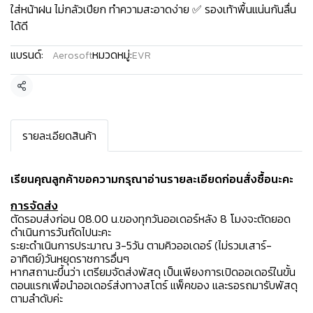
ใส่หน้าฝน ไม่กลัวเปียก ทำความสะอาดง่าย ✅ รองเท้าพื้นแน่นกันลื่น
ได้ดี
แบรนด์:
หมวดหมู่:
Aerosoft
EVR
แชร์
รายละเอียดสินค้า
เรียนคุณลูกค้าขอความกรุณาอ่านรายละเอียดก่อนสั่งซื้อนะคะ️
การจัดส่ง
ตัดรอบส่งก่อน 08.00 น.ของทุกวันออเดอร์หลัง 8 โมงจะตัดยอด
ดำเนินการวันถัดไปนะคะ
ระยะดำเนินการประมาณ 3-5วัน ตามคิวออเดอร์ (ไม่รวมเสาร์-
อาทิตย์)วันหยุดราชการอื่นๆ
หากสถานะขึ้นว่า เตรียมจัดส่งพัสดุ เป็นเพียงการเปิดออเดอร์ในขั้น
ตอนแรกเพื่อนำออเดอร์ส่งทางสโตร์ แพ็คของ และรอรถมารับพัสดุ
ตามลำดับค่ะ