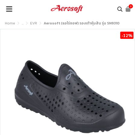
0
Home
...
EVR
Aerosoft (แอโร่ซอฟ) รองเท้าหุ้มส้น รุ่น SN9310
-12%