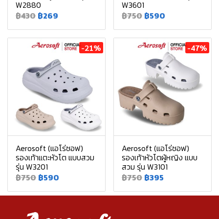
W2880
W3601
฿430
฿269
฿750
฿590
-21%
-47%
Aerosoft (แอโร่ซอฟ)
Aerosoft (แอโร่ซอฟ)
รองเท้าแตะหัวโต แบบสวม
รองเท้าหัวโตผู้หญิง แบบ
รุ่น W3201
สวม รุ่น W3101
฿750
฿590
฿750
฿395