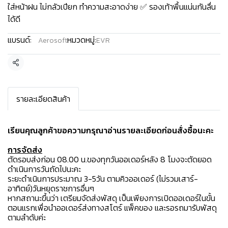
ใส่หน้าฝน ไม่กลัวเปียก ทำความสะอาดง่าย ✅ รองเท้าพื้นแน่นกันลื่น
ได้ดี
แบรนด์:
หมวดหมู่:
Aerosoft
EVR
แชร์
รายละเอียดสินค้า
เรียนคุณลูกค้าขอความกรุณาอ่านรายละเอียดก่อนสั่งซื้อนะคะ️
การจัดส่ง
ตัดรอบส่งก่อน 08.00 น.ของทุกวันออเดอร์หลัง 8 โมงจะตัดยอด
ดำเนินการวันถัดไปนะคะ
ระยะดำเนินการประมาณ 3-5วัน ตามคิวออเดอร์ (ไม่รวมเสาร์-
อาทิตย์)วันหยุดราชการอื่นๆ
หากสถานะขึ้นว่า เตรียมจัดส่งพัสดุ เป็นเพียงการเปิดออเดอร์ในขั้น
ตอนแรกเพื่อนำออเดอร์ส่งทางสโตร์ แพ็คของ และรอรถมารับพัสดุ
ตามลำดับค่ะ