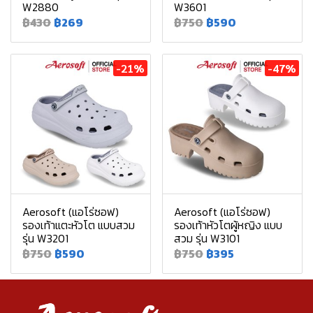
W2880
W3601
฿430
฿269
฿750
฿590
-21%
-47%
Aerosoft (แอโร่ซอฟ)
Aerosoft (แอโร่ซอฟ)
รองเท้าแตะหัวโต แบบสวม
รองเท้าหัวโตผู้หญิง แบบ
รุ่น W3201
สวม รุ่น W3101
฿750
฿590
฿750
฿395