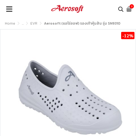
0
Home
...
EVR
Aerosoft (แอโร่ซอฟ) รองเท้าหุ้มส้น รุ่น SN9310
-12%