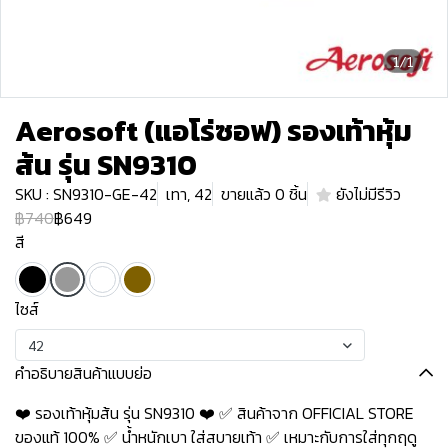
1/1
Aerosoft (แอโร่ซอฟ) รองเท้าหุ้ม
ส้น รุ่น SN9310
SKU : SN9310-GE-42
เทา, 42
ขายแล้ว 0 ชิ้น
ยังไม่มีรีวิว
฿740
฿649
สี
ไซส์
42
คำอธิบายสินค้าแบบย่อ
❤️ รองเท้าหุ้มส้น รุ่น SN9310 ❤️ ✅ สินค้าจาก OFFICIAL STORE
ของแท้ 100% ✅ น้ำหนักเบา ใส่สบายเท้า ✅ เหมาะกับการใส่ทุกฤดู