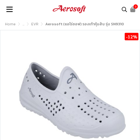
0
Home
...
EVR
Aerosoft (แอโร่ซอฟ) รองเท้าหุ้มส้น รุ่น SN9310
-12%