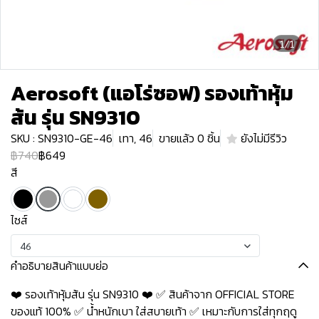
1/1
Aerosoft (แอโร่ซอฟ) รองเท้าหุ้ม
ส้น รุ่น SN9310
SKU : SN9310-GE-46
เทา, 46
ขายแล้ว 0 ชิ้น
ยังไม่มีรีวิว
฿740
฿649
สี
ไซส์
46
คำอธิบายสินค้าแบบย่อ
❤️ รองเท้าหุ้มส้น รุ่น SN9310 ❤️ ✅ สินค้าจาก OFFICIAL STORE
ของแท้ 100% ✅ น้ำหนักเบา ใส่สบายเท้า ✅ เหมาะกับการใส่ทุกฤดู