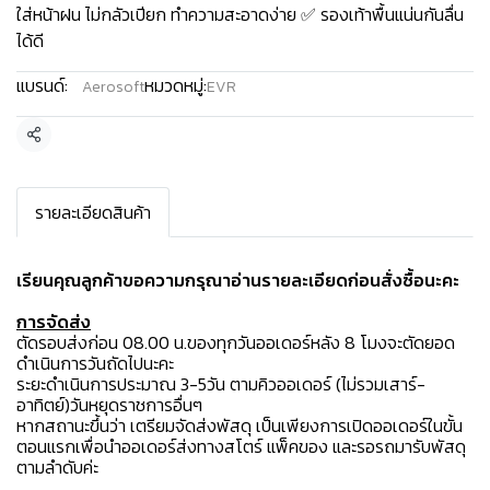
ใส่หน้าฝน ไม่กลัวเปียก ทำความสะอาดง่าย ✅ รองเท้าพื้นแน่นกันลื่น
ได้ดี
แบรนด์:
หมวดหมู่:
Aerosoft
EVR
แชร์
รายละเอียดสินค้า
เรียนคุณลูกค้าขอความกรุณาอ่านรายละเอียดก่อนสั่งซื้อนะคะ️
การจัดส่ง
ตัดรอบส่งก่อน 08.00 น.ของทุกวันออเดอร์หลัง 8 โมงจะตัดยอด
ดำเนินการวันถัดไปนะคะ
ระยะดำเนินการประมาณ 3-5วัน ตามคิวออเดอร์ (ไม่รวมเสาร์-
อาทิตย์)วันหยุดราชการอื่นๆ
หากสถานะขึ้นว่า เตรียมจัดส่งพัสดุ เป็นเพียงการเปิดออเดอร์ในขั้น
ตอนแรกเพื่อนำออเดอร์ส่งทางสโตร์ แพ็คของ และรอรถมารับพัสดุ
ตามลำดับค่ะ