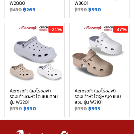
W2880
W3601
฿430
฿269
฿750
฿590
-21%
-47%
Aerosoft (แอโร่ซอฟ)
Aerosoft (แอโร่ซอฟ)
รองเท้าแตะหัวโต แบบสวม
รองเท้าหัวโตผู้หญิง แบบ
รุ่น W3201
สวม รุ่น W3101
฿750
฿590
฿750
฿395