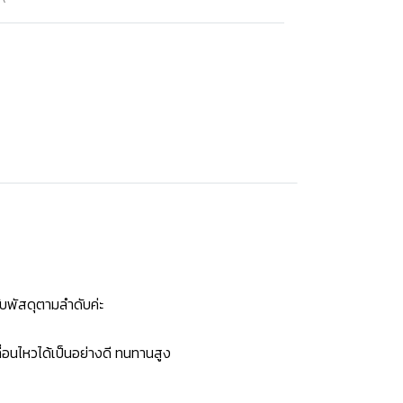
บพัสดุตามลำดับค่ะ
่อนไหวได้เป็นอย่างดี ทนทานสูง