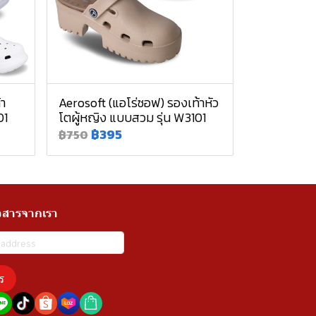
้า
Aerosoft (แอโร่ซอฟ) รองเท้าหัว
01
โตผู้หญิง แบบสวม รุ่น W3101
฿395
฿750
วสารจากเรา
ร