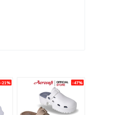
-21%
-47%