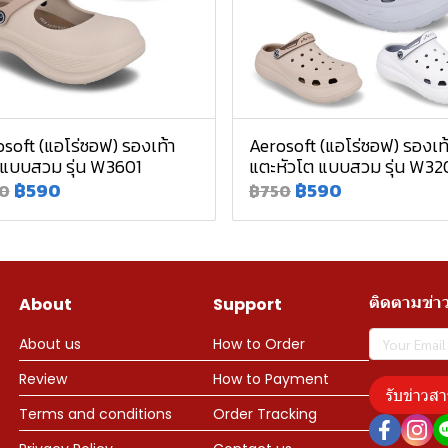
soft (แอโร่ซอฟ) รองเท้า
Aerosoft (แอโร่ซอฟ) รองเท
 แบบสวม รุ่น W3601
แตะหัวโต แบบสวม รุ่น W32
฿590
฿590
0
฿750
ติดตามข่า
About
Support
About us
How to Order
Review
How to Payment
รับข่าวสา
Terms and conditions
Order Tracking