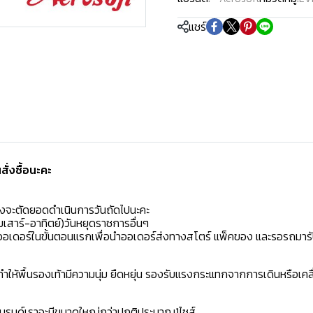
แชร์
่งซื้อนะคะ️
มงจะตัดยอดดำเนินการวันถัดไปนะคะ
เสาร์-อาทิตย์)วันหยุดราชการอื่นๆ
ิดออเดอร์ในขั้นตอนแรกเพื่อนำออเดอร์ส่งทางสโตร์ แพ็คของ และรอรถมารั
ห้พื้นรองเท้ามีความนุ่ม ยืดหยุ่น รองรับแรงกระแทกจากการเดินหรือเคลื
าแบรนด์เราจะมีขนาดใหญ่กว่าปกติประมาณ1ไซส์