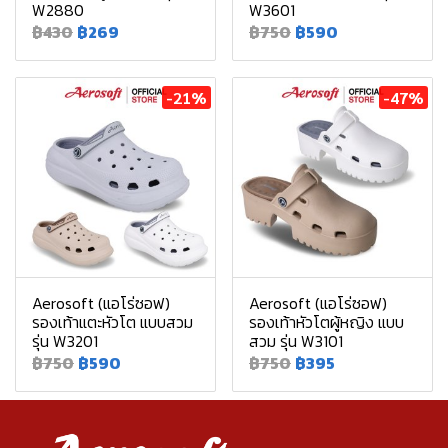
W2880
W3601
฿430
฿269
฿750
฿590
-21%
-47%
Aerosoft (แอโร่ซอฟ)
Aerosoft (แอโร่ซอฟ)
รองเท้าแตะหัวโต แบบสวม
รองเท้าหัวโตผู้หญิง แบบ
รุ่น W3201
สวม รุ่น W3101
฿750
฿590
฿750
฿395