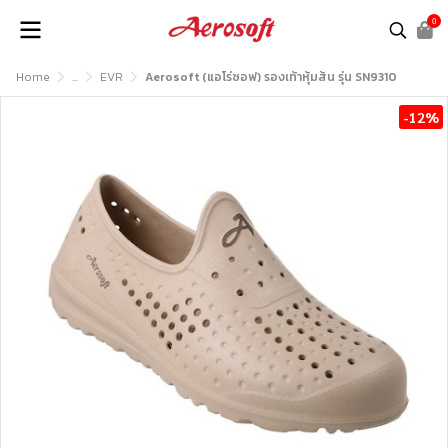
0
Home
...
EVR
Aerosoft (แอโร่ซอฟ) รองเท้าหุ้มส้น รุ่น SN9310
-12%