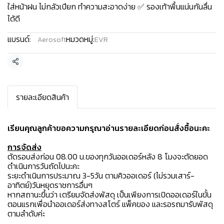
ใส่หน้าฝน ไม่กลัวเปียก ทำความสะอาดง่าย ✅ รองเท้าพื้นแน่นกันลื่น
ได้ดี
แบรนด์:
หมวดหมู่:
Aerosoft
EVR
แชร์
รายละเอียดสินค้า
เรียนคุณลูกค้าขอความกรุณาอ่านรายละเอียดก่อนสั่งซื้อนะคะ️
การจัดส่ง
ตัดรอบส่งก่อน 08.00 น.ของทุกวันออเดอร์หลัง 8 โมงจะตัดยอด
ดำเนินการวันถัดไปนะคะ
ระยะดำเนินการประมาณ 3-5วัน ตามคิวออเดอร์ (ไม่รวมเสาร์-
อาทิตย์)วันหยุดราชการอื่นๆ
หากสถานะขึ้นว่า เตรียมจัดส่งพัสดุ เป็นเพียงการเปิดออเดอร์ในขั้น
ตอนแรกเพื่อนำออเดอร์ส่งทางสโตร์ แพ็คของ และรอรถมารับพัสดุ
ตามลำดับค่ะ