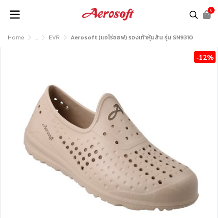
0
Home
...
EVR
Aerosoft (แอโร่ซอฟ) รองเท้าหุ้มส้น รุ่น SN9310
-12%