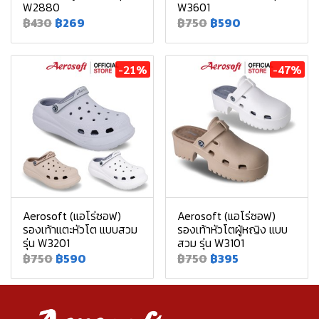
W2880
W3601
฿430
฿269
฿750
฿590
-21%
-47%
Aerosoft (แอโร่ซอฟ)
Aerosoft (แอโร่ซอฟ)
รองเท้าแตะหัวโต แบบสวม
รองเท้าหัวโตผู้หญิง แบบ
รุ่น W3201
สวม รุ่น W3101
฿750
฿590
฿750
฿395