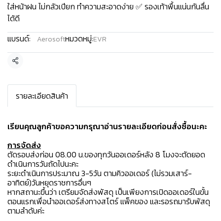
ใส่หน้าฝน ไม่กลัวเปียก ทำความสะอาดง่าย ✅ รองเท้าพื้นแน่นกันลื่น
ได้ดี
แบรนด์:
หมวดหมู่:
Aerosoft
EVR
แชร์
รายละเอียดสินค้า
เรียนคุณลูกค้าขอความกรุณาอ่านรายละเอียดก่อนสั่งซื้อนะคะ️
การจัดส่ง
ตัดรอบส่งก่อน 08.00 น.ของทุกวันออเดอร์หลัง 8 โมงจะตัดยอด
ดำเนินการวันถัดไปนะคะ
ระยะดำเนินการประมาณ 3-5วัน ตามคิวออเดอร์ (ไม่รวมเสาร์-
อาทิตย์)วันหยุดราชการอื่นๆ
หากสถานะขึ้นว่า เตรียมจัดส่งพัสดุ เป็นเพียงการเปิดออเดอร์ในขั้น
ตอนแรกเพื่อนำออเดอร์ส่งทางสโตร์ แพ็คของ และรอรถมารับพัสดุ
ตามลำดับค่ะ