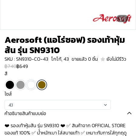
1/1
Aerosoft (แอโร่ซอฟ) รองเท้าหุ้ม
ส้น รุ่น SN9310
SKU : SN9310-CO-43
โกโก้, 43
ขายแล้ว 0 ชิ้น
ยังไม่มีรีวิว
฿740
฿649
สี
ไซส์
43
คำอธิบายสินค้าแบบย่อ
❤️ รองเท้าหุ้มส้น รุ่น SN9310 ❤️ ✅ สินค้าจาก OFFICIAL STORE
ของแท้ 100% ✅ น้ำหนักเบา ใส่สบายเท้า ✅ เหมาะกับการใส่ทุกฤดู