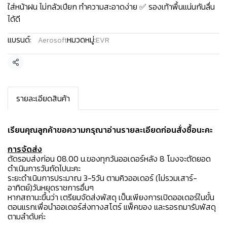
ใส่หน้าฝน ไม่กลัวเปียก ทำความสะอาดง่าย ✅ รองเท้าพื้นแน่นกันลื่น
ได้ดี
แบรนด์:
หมวดหมู่:
Aerosoft
EVR
แชร์
รายละเอียดสินค้า
เรียนคุณลูกค้าขอความกรุณาอ่านรายละเอียดก่อนสั่งซื้อนะคะ️
การจัดส่ง
ตัดรอบส่งก่อน 08.00 น.ของทุกวันออเดอร์หลัง 8 โมงจะตัดยอด
ดำเนินการวันถัดไปนะคะ
ระยะดำเนินการประมาณ 3-5วัน ตามคิวออเดอร์ (ไม่รวมเสาร์-
อาทิตย์)วันหยุดราชการอื่นๆ
หากสถานะขึ้นว่า เตรียมจัดส่งพัสดุ เป็นเพียงการเปิดออเดอร์ในขั้น
ตอนแรกเพื่อนำออเดอร์ส่งทางสโตร์ แพ็คของ และรอรถมารับพัสดุ
ตามลำดับค่ะ