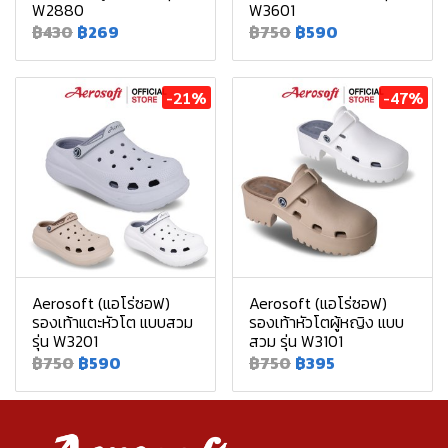
W2880
W3601
฿430
฿269
฿750
฿590
-21%
-47%
Aerosoft (แอโร่ซอฟ)
Aerosoft (แอโร่ซอฟ)
รองเท้าแตะหัวโต แบบสวม
รองเท้าหัวโตผู้หญิง แบบ
รุ่น W3201
สวม รุ่น W3101
฿750
฿590
฿750
฿395