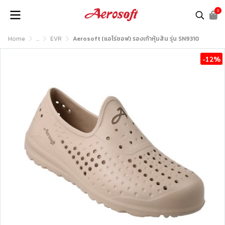
0
Home
...
EVR
Aerosoft (แอโร่ซอฟ) รองเท้าหุ้มส้น รุ่น SN9310
-12%