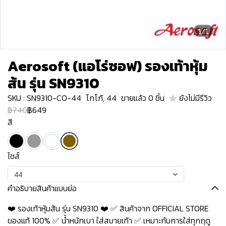
1/1
Aerosoft (แอโร่ซอฟ) รองเท้าหุ้ม
ส้น รุ่น SN9310
SKU : SN9310-CO-44
โกโก้, 44
ขายแล้ว 0 ชิ้น
ยังไม่มีรีวิว
฿740
฿649
สี
ไซส์
44
คำอธิบายสินค้าแบบย่อ
❤️ รองเท้าหุ้มส้น รุ่น SN9310 ❤️ ✅ สินค้าจาก OFFICIAL STORE
ของแท้ 100% ✅ น้ำหนักเบา ใส่สบายเท้า ✅ เหมาะกับการใส่ทุกฤดู