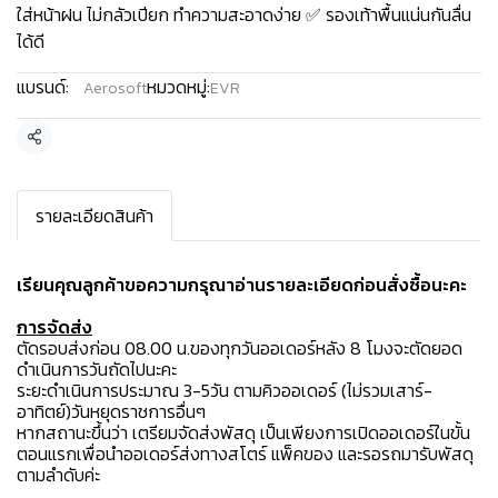
ใส่หน้าฝน ไม่กลัวเปียก ทำความสะอาดง่าย ✅ รองเท้าพื้นแน่นกันลื่น
ได้ดี
แบรนด์:
หมวดหมู่:
Aerosoft
EVR
แชร์
รายละเอียดสินค้า
เรียนคุณลูกค้าขอความกรุณาอ่านรายละเอียดก่อนสั่งซื้อนะคะ️
การจัดส่ง
ตัดรอบส่งก่อน 08.00 น.ของทุกวันออเดอร์หลัง 8 โมงจะตัดยอด
ดำเนินการวันถัดไปนะคะ
ระยะดำเนินการประมาณ 3-5วัน ตามคิวออเดอร์ (ไม่รวมเสาร์-
อาทิตย์)วันหยุดราชการอื่นๆ
หากสถานะขึ้นว่า เตรียมจัดส่งพัสดุ เป็นเพียงการเปิดออเดอร์ในขั้น
ตอนแรกเพื่อนำออเดอร์ส่งทางสโตร์ แพ็คของ และรอรถมารับพัสดุ
ตามลำดับค่ะ