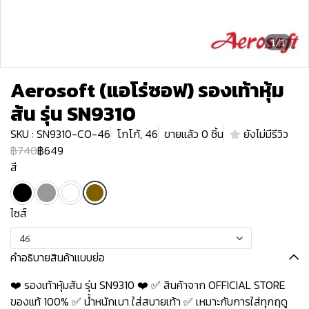
1/1
Aerosoft (แอโร่ซอฟ) รองเท้าหุ้ม
ส้น รุ่น SN9310
SKU : SN9310-CO-46
โกโก้, 46
ขายแล้ว 0 ชิ้น
ยังไม่มีรีวิว
฿740
฿649
สี
ไซส์
46
คำอธิบายสินค้าแบบย่อ
❤️ รองเท้าหุ้มส้น รุ่น SN9310 ❤️ ✅ สินค้าจาก OFFICIAL STORE
ของแท้ 100% ✅ น้ำหนักเบา ใส่สบายเท้า ✅ เหมาะกับการใส่ทุกฤดู