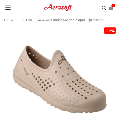
0
Home
...
EVR
Aerosoft (แอโร่ซอฟ) รองเท้าหุ้มส้น รุ่น SN9310
-12%