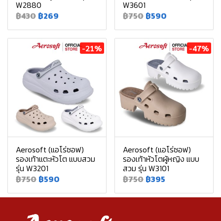
W2880
W3601
฿430
฿269
฿750
฿590
-21%
-47%
Aerosoft (แอโร่ซอฟ)
Aerosoft (แอโร่ซอฟ)
รองเท้าแตะหัวโต แบบสวม
รองเท้าหัวโตผู้หญิง แบบ
รุ่น W3201
สวม รุ่น W3101
฿750
฿590
฿750
฿395