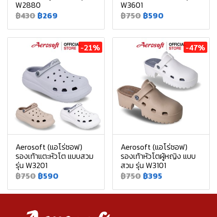
W2880
W3601
฿430
฿269
฿750
฿590
-21%
-47%
Aerosoft (แอโร่ซอฟ)
Aerosoft (แอโร่ซอฟ)
รองเท้าแตะหัวโต แบบสวม
รองเท้าหัวโตผู้หญิง แบบ
รุ่น W3201
สวม รุ่น W3101
฿750
฿590
฿750
฿395