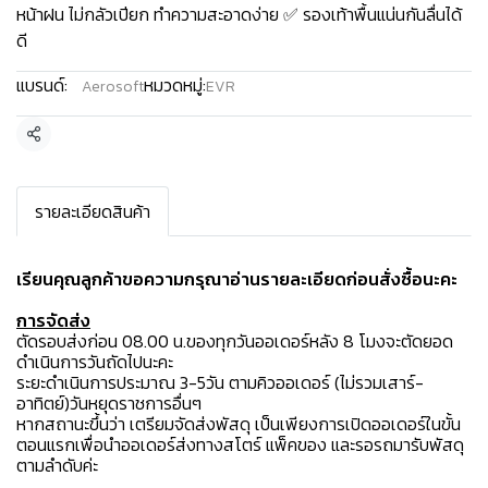
หน้าฝน ไม่กลัวเปียก ทำความสะอาดง่าย ✅ รองเท้าพื้นแน่นกันลื่นได้
ดี
แบรนด์:
หมวดหมู่:
Aerosoft
EVR
แชร์
รายละเอียดสินค้า
เรียนคุณลูกค้าขอความกรุณาอ่านรายละเอียดก่อนสั่งซื้อนะคะ️
การจัดส่ง
ตัดรอบส่งก่อน 08.00 น.ของทุกวันออเดอร์หลัง 8 โมงจะตัดยอด
ดำเนินการวันถัดไปนะคะ
ระยะดำเนินการประมาณ 3-5วัน ตามคิวออเดอร์ (ไม่รวมเสาร์-
อาทิตย์)วันหยุดราชการอื่นๆ
หากสถานะขึ้นว่า เตรียมจัดส่งพัสดุ เป็นเพียงการเปิดออเดอร์ในขั้น
ตอนแรกเพื่อนำออเดอร์ส่งทางสโตร์ แพ็คของ และรอรถมารับพัสดุ
ตามลำดับค่ะ