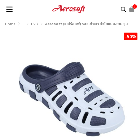
0
Home
...
EVR
Aerosoft (แอโร่ซอฟ) รองเท้าแตะหัวโตแบบสวม รุ่น U0110
-50%