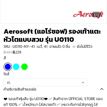
1/1
Aerosoft (แอโร่ซอฟ) รองเท้าแตะ
หัวโตแบบสวม รุ่น U0110
SKU : U0110-NY-41
เนวี่, 41
ขายแล้ว 0 ชิ้น
ยังไม่มีรีวิว
฿460
฿229
สี
ไซส์
41
คำอธิบายสินค้าแบบย่อ
❤️ รองเท้าหุ้มส้น รุ่น U0110❤️ ✅ สินค้าจาก OFFICIAL STORE ของ
แท้ 100% ✅ น้ำหนักเบา ใส่สบายเท้า ✅ เหมาะกับการใส่ทุกฤดู ใส่