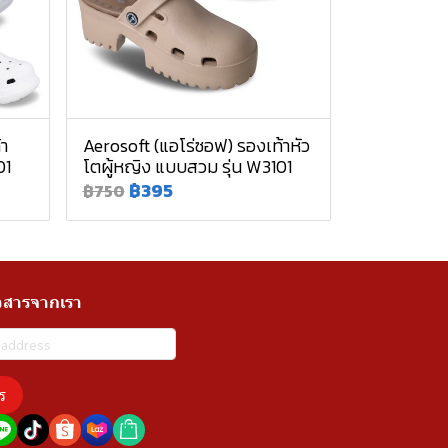
้า
Aerosoft (แอโร่ซอฟ) รองเท้าหัว
01
โตผู้หญิง แบบสวม รุ่น W3101
฿395
฿750
วสารจากเรา
ร