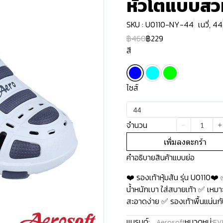
หัวโตแบบสวม
SKU : U0110-NY-44
เนวี่, 44
฿460
฿229
สี
ไซส์
44
จำนวน
เพิ่มลงตะกร้า
คำอธิบายสินค้าแบบย่อ
❤️ รองเท้าหุ้มส้น รุ่น U0110
น้ำหนักเบา ใส่สบายเท้า ✅ เหมา
สะอาดง่าย ✅ รองเท้าพื้นแน่นกันล
แบรนด์:
หมวดหมู่:
Aerosoft
EV