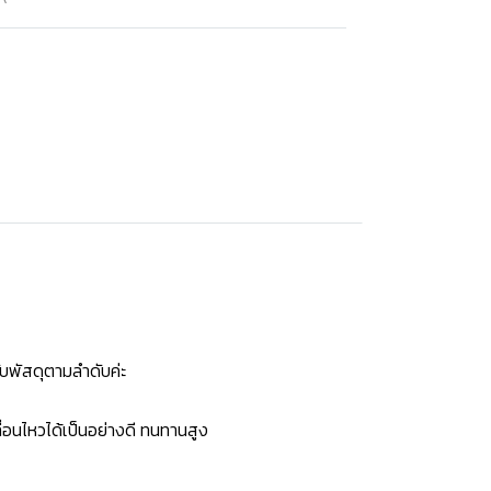
บพัสดุตามลำดับค่ะ
่อนไหวได้เป็นอย่างดี ทนทานสูง