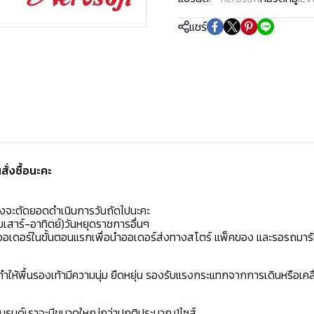
แชร์
่งซื้อนะคะ️
มงจะตัดยอดดำเนินการวันถัดไปนะคะ
เสาร์-อาทิตย์)วันหยุดราชการอื่นๆ
ิดออเดอร์ในขั้นตอนแรกเพื่อนำออเดอร์ส่งทางสโตร์ แพ็คของ และรอรถมารั
ห้พื้นรองเท้ามีความนุ่ม ยืดหยุ่น รองรับแรงกระแทกจากการเดินหรือเคลื
าแบรนด์เราจะมีขนาดใหญ่กว่าปกติประมาณ1ไซส์