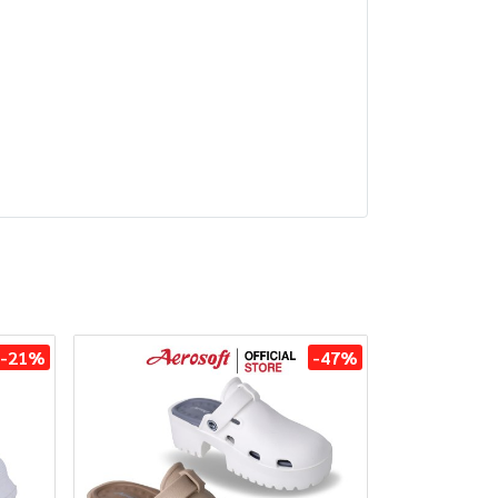
-21%
-47%