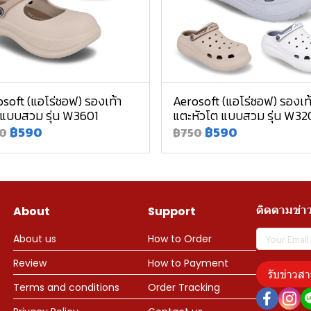
soft (แอโร่ซอฟ) รองเท้า
Aerosoft (แอโร่ซอฟ) รองเท
 แบบสวม รุ่น W3601
แตะหัวโต แบบสวม รุ่น W32
฿590
฿590
0
฿750
ติดตามข่า
About
Support
About us
How to Order
Review
How to Payment
รับข่าวสา
Terms and conditions
Order Tracking