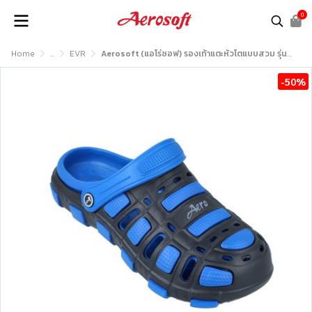
0
Home
...
EVR
Aerosoft (แอโร่ซอฟ) รองเท้าแตะหัวโตแบบสวม รุ่น U0110
-50%