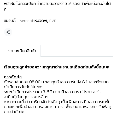
หน้าฝน ไม่กลัวเปียก ทำความสะอาดง่าย ✅ รองเท้าพื้นแน่นกันลื่นได้
ดี
แบรนด์:
หมวดหมู่:
Aerosoft
EVR
แชร์
รายละเอียดสินค้า
เรียนคุณลูกค้าขอความกรุณาอ่านรายละเอียดก่อนสั่งซื้อนะคะ️
การจัดส่ง
ตัดรอบส่งก่อน 08.00 น.ของทุกวันออเดอร์หลัง 8 โมงจะตัดยอด
ดำเนินการวันถัดไปนะคะ
ระยะดำเนินการประมาณ 3-5วัน ตามคิวออเดอร์ (ไม่รวมเสาร์-
อาทิตย์)วันหยุดราชการอื่นๆ
หากสถานะขึ้นว่า เตรียมจัดส่งพัสดุ เป็นเพียงการเปิดออเดอร์ในขั้น
ตอนแรกเพื่อนำออเดอร์ส่งทางสโตร์ แพ็คของ และรอรถมารับพัสดุ
ตามลำดับค่ะ