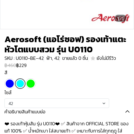
1/1
Aerosoft (แอโร่ซอฟ) รองเท้าแตะ
หัวโตแบบสวม รุ่น U0110
SKU : U0110-BE-42
ฟ้า, 42
ขายแล้ว 0 ชิ้น
ยังไม่มีรีวิว
฿460
฿229
สี
ไซส์
42
คำอธิบายสินค้าแบบย่อ
❤️ รองเท้าหุ้มส้น รุ่น U0110❤️ ✅ สินค้าจาก OFFICIAL STORE ของ
แท้ 100% ✅ น้ำหนักเบา ใส่สบายเท้า ✅ เหมาะกับการใส่ทุกฤดู ใส่