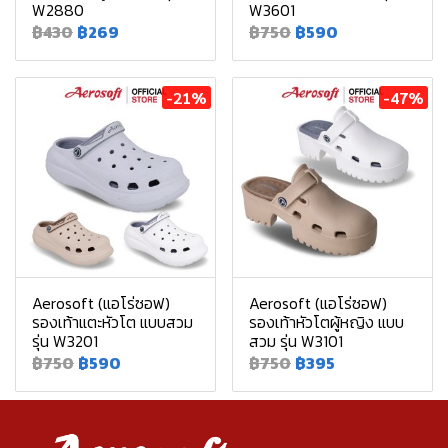
W2880
W3601
฿430
฿269
฿750
฿590
-21%
-47%
Aerosoft (แอโร่ซอฟ)
Aerosoft (แอโร่ซอฟ)
รองเท้าแตะหัวโต แบบสวม
รองเท้าหัวโตผู้หญิง แบบ
รุ่น W3201
สวม รุ่น W3101
฿750
฿590
฿750
฿395