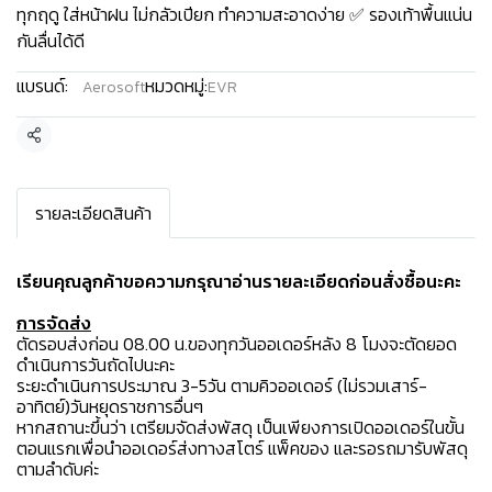
ทุกฤดู ใส่หน้าฝน ไม่กลัวเปียก ทำความสะอาดง่าย ✅ รองเท้าพื้นแน่น
กันลื่นได้ดี
แบรนด์:
หมวดหมู่:
Aerosoft
EVR
แชร์
รายละเอียดสินค้า
เรียนคุณลูกค้าขอความกรุณาอ่านรายละเอียดก่อนสั่งซื้อนะคะ️
การจัดส่ง
ตัดรอบส่งก่อน 08.00 น.ของทุกวันออเดอร์หลัง 8 โมงจะตัดยอด
ดำเนินการวันถัดไปนะคะ
ระยะดำเนินการประมาณ 3-5วัน ตามคิวออเดอร์ (ไม่รวมเสาร์-
อาทิตย์)วันหยุดราชการอื่นๆ
หากสถานะขึ้นว่า เตรียมจัดส่งพัสดุ เป็นเพียงการเปิดออเดอร์ในขั้น
ตอนแรกเพื่อนำออเดอร์ส่งทางสโตร์ แพ็คของ และรอรถมารับพัสดุ
ตามลำดับค่ะ