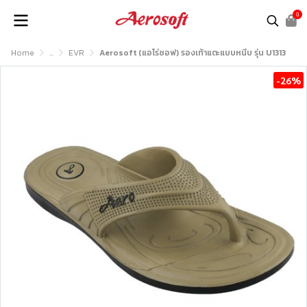
0
Home
...
EVR
Aerosoft (แอโร่ซอฟ) รองเท้าแตะแบบหนีบ รุ่น U1313
-26%