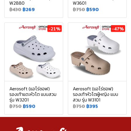
W2880
W3601
฿430
฿269
฿750
฿590
-21%
-47%
Aerosoft (แอโร่ซอฟ)
Aerosoft (แอโร่ซอฟ)
รองเท้าแตะหัวโต แบบสวม
รองเท้าหัวโตผู้หญิง แบบ
รุ่น W3201
สวม รุ่น W3101
฿750
฿590
฿750
฿395