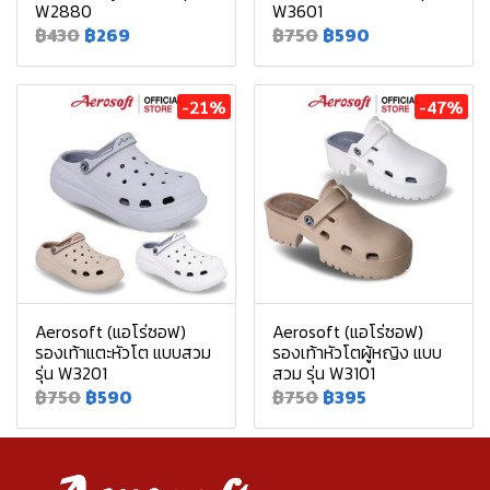
W2880
W3601
฿430
฿269
฿750
฿590
-21%
-47%
Aerosoft (แอโร่ซอฟ)
Aerosoft (แอโร่ซอฟ)
รองเท้าแตะหัวโต แบบสวม
รองเท้าหัวโตผู้หญิง แบบ
รุ่น W3201
สวม รุ่น W3101
฿750
฿590
฿750
฿395