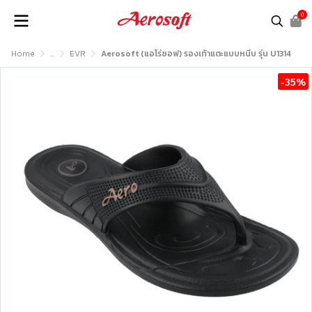
0
Home
...
EVR
Aerosoft (แอโร่ซอฟ) รองเท้าแตะแบบหนีบ รุ่น U1314
-35%