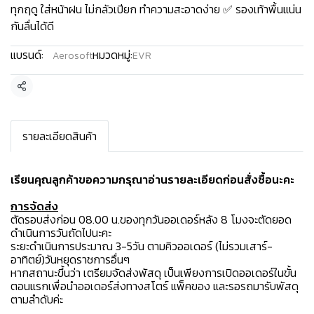
ทุกฤดู ใส่หน้าฝน ไม่กลัวเปียก ทำความสะอาดง่าย ✅ รองเท้าพื้นแน่น
กันลื่นได้ดี
แบรนด์:
หมวดหมู่:
Aerosoft
EVR
แชร์
รายละเอียดสินค้า
เรียนคุณลูกค้าขอความกรุณาอ่านรายละเอียดก่อนสั่งซื้อนะคะ️
การจัดส่ง
ตัดรอบส่งก่อน 08.00 น.ของทุกวันออเดอร์หลัง 8 โมงจะตัดยอด
ดำเนินการวันถัดไปนะคะ
ระยะดำเนินการประมาณ 3-5วัน ตามคิวออเดอร์ (ไม่รวมเสาร์-
อาทิตย์)วันหยุดราชการอื่นๆ
หากสถานะขึ้นว่า เตรียมจัดส่งพัสดุ เป็นเพียงการเปิดออเดอร์ในขั้น
ตอนแรกเพื่อนำออเดอร์ส่งทางสโตร์ แพ็คของ และรอรถมารับพัสดุ
ตามลำดับค่ะ