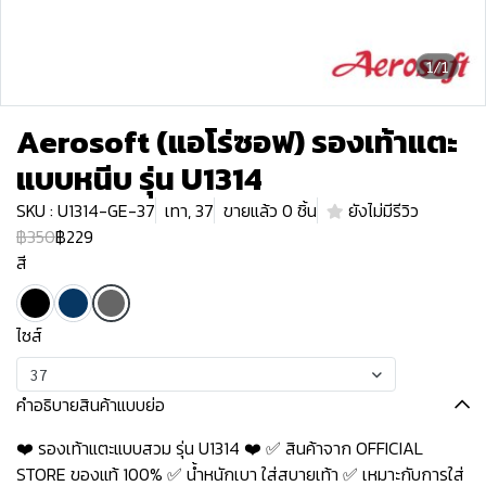
1/1
Aerosoft (แอโร่ซอฟ) รองเท้าแตะ
แบบหนีบ รุ่น U1314
SKU : U1314-GE-37
เทา, 37
ขายแล้ว 0 ชิ้น
ยังไม่มีรีวิว
฿350
฿229
สี
ไซส์
37
คำอธิบายสินค้าแบบย่อ
❤️ รองเท้าแตะแบบสวม รุ่น U1314 ❤️ ✅ สินค้าจาก OFFICIAL
STORE ของแท้ 100% ✅ น้ำหนักเบา ใส่สบายเท้า ✅ เหมาะกับการใส่