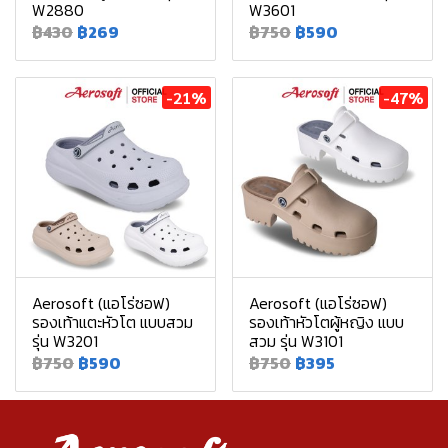
W2880
W3601
฿430
฿269
฿750
฿590
-21%
-47%
Aerosoft (แอโร่ซอฟ)
Aerosoft (แอโร่ซอฟ)
รองเท้าแตะหัวโต แบบสวม
รองเท้าหัวโตผู้หญิง แบบ
รุ่น W3201
สวม รุ่น W3101
฿750
฿590
฿750
฿395