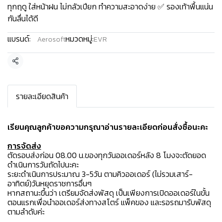
ทุกฤดู ใส่หน้าฝน ไม่กลัวเปียก ทำความสะอาดง่าย ✅ รองเท้าพื้นแน่น
กันลื่นได้ดี
แบรนด์:
หมวดหมู่:
Aerosoft
EVR
แชร์
รายละเอียดสินค้า
เรียนคุณลูกค้าขอความกรุณาอ่านรายละเอียดก่อนสั่งซื้อนะคะ️
การจัดส่ง
ตัดรอบส่งก่อน 08.00 น.ของทุกวันออเดอร์หลัง 8 โมงจะตัดยอด
ดำเนินการวันถัดไปนะคะ
ระยะดำเนินการประมาณ 3-5วัน ตามคิวออเดอร์ (ไม่รวมเสาร์-
อาทิตย์)วันหยุดราชการอื่นๆ
หากสถานะขึ้นว่า เตรียมจัดส่งพัสดุ เป็นเพียงการเปิดออเดอร์ในขั้น
ตอนแรกเพื่อนำออเดอร์ส่งทางสโตร์ แพ็คของ และรอรถมารับพัสดุ
ตามลำดับค่ะ