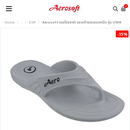
0
Home
...
EVR
Aerosoft (แอโร่ซอฟ) รองเท้าแตะแบบหนีบ รุ่น U1314
-35%