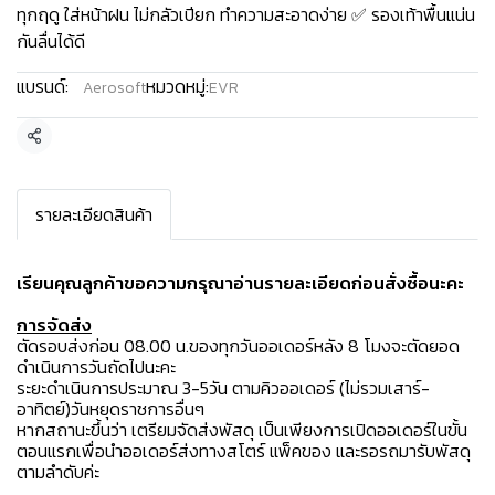
ทุกฤดู ใส่หน้าฝน ไม่กลัวเปียก ทำความสะอาดง่าย ✅ รองเท้าพื้นแน่น
กันลื่นได้ดี
แบรนด์:
หมวดหมู่:
Aerosoft
EVR
แชร์
รายละเอียดสินค้า
เรียนคุณลูกค้าขอความกรุณาอ่านรายละเอียดก่อนสั่งซื้อนะคะ️
การจัดส่ง
ตัดรอบส่งก่อน 08.00 น.ของทุกวันออเดอร์หลัง 8 โมงจะตัดยอด
ดำเนินการวันถัดไปนะคะ
ระยะดำเนินการประมาณ 3-5วัน ตามคิวออเดอร์ (ไม่รวมเสาร์-
อาทิตย์)วันหยุดราชการอื่นๆ
หากสถานะขึ้นว่า เตรียมจัดส่งพัสดุ เป็นเพียงการเปิดออเดอร์ในขั้น
ตอนแรกเพื่อนำออเดอร์ส่งทางสโตร์ แพ็คของ และรอรถมารับพัสดุ
ตามลำดับค่ะ