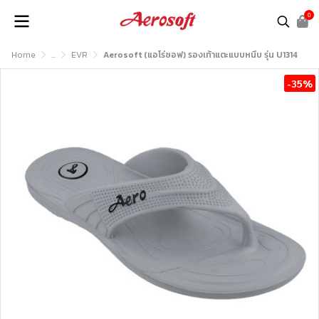
0
Home
...
EVR
Aerosoft (แอโร่ซอฟ) รองเท้าแตะแบบหนีบ รุ่น U1314
-35%