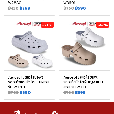
W2880
W3601
฿430
฿269
฿750
฿590
-21%
-47%
Aerosoft (แอโร่ซอฟ)
Aerosoft (แอโร่ซอฟ)
รองเท้าแตะหัวโต แบบสวม
รองเท้าหัวโตผู้หญิง แบบ
รุ่น W3201
สวม รุ่น W3101
฿750
฿590
฿750
฿395