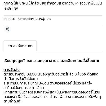
ทุกฤดู ใส่หน้าฝน ไม่กลัวเปียก ทำความสะอาดง่าย ✅ รองเท้าพื้นแน่น
กันลื่นได้ดี
แบรนด์:
หมวดหมู่:
Aerosoft
EVR
แชร์
รายละเอียดสินค้า
เรียนคุณลูกค้าขอความกรุณาอ่านรายละเอียดก่อนสั่งซื้อนะคะ️
การจัดส่ง
ตัดรอบส่งก่อน 08.00 น.ของทุกวันออเดอร์หลัง 8 โมงจะตัดยอด
ดำเนินการวันถัดไปนะคะ
ระยะดำเนินการประมาณ 3-5วัน ตามคิวออเดอร์ (ไม่รวมเสาร์-
อาทิตย์)วันหยุดราชการอื่นๆ
หากสถานะขึ้นว่า เตรียมจัดส่งพัสดุ เป็นเพียงการเปิดออเดอร์ในขั้น
ตอนแรกเพื่อนำออเดอร์ส่งทางสโตร์ แพ็คของ และรอรถมารับพัสดุ
ตามลำดับค่ะ