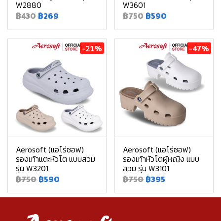
W2880
W3601
฿430
฿269
฿750
฿590
-21%
-47%
Aerosoft (แอโร่ซอฟ)
Aerosoft (แอโร่ซอฟ)
รองเท้าแตะหัวโต แบบสวม
รองเท้าหัวโตผู้หญิง แบบ
รุ่น W3201
สวม รุ่น W3101
฿750
฿590
฿750
฿395