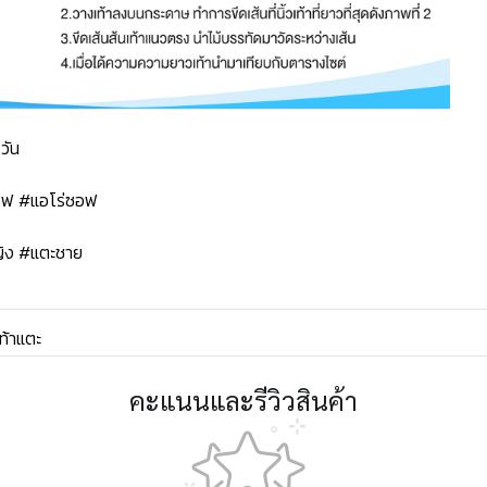
วัน
ซอฟ #แอโร่ซอฟ
ิง #แตะชาย
ท้าแตะ
คะแนนและรีวิวสินค้า