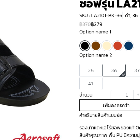
ซอฟรุ่น LA2
SKU : LA2101-BK-36
ดำ, 36
฿370
฿279
Option name 1
Option name 2
35
36
37
41
จำนวน
เพิ่มลงตะกร้า
คำอธิบายสินค้าแบบย่อ
รองเท้าแตะแอโร่ซอฟของแท้ Ori
สินค้าคุณภาพ พื้น PU มีความน