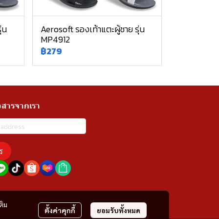
่น
Aerosoft รองเท้าแตะผู้ชาย รุ่น
MP4912
฿279
วสารจากเรา
ร
ติม
ตั้งค่าคุกกี้
ยอมรับทั้งหมด