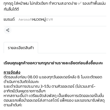
ทุกฤดู ใส่หน้าฝน ไม่กลัวเปียก ทำความสะอาดง่าย ✅ รองเท้าพื้นแน่น
กันลื่นได้ดี
แบรนด์:
หมวดหมู่:
Aerosoft
EVR
แชร์
รายละเอียดสินค้า
เรียนคุณลูกค้าขอความกรุณาอ่านรายละเอียดก่อนสั่งซื้อนะคะ️
การจัดส่ง
ตัดรอบส่งก่อน 08.00 น.ของทุกวันออเดอร์หลัง 8 โมงจะตัดยอด
ดำเนินการวันถัดไปนะคะ
ระยะดำเนินการประมาณ 3-5วัน ตามคิวออเดอร์ (ไม่รวมเสาร์-
อาทิตย์)วันหยุดราชการอื่นๆ
หากสถานะขึ้นว่า เตรียมจัดส่งพัสดุ เป็นเพียงการเปิดออเดอร์ในขั้น
ตอนแรกเพื่อนำออเดอร์ส่งทางสโตร์ แพ็คของ และรอรถมารับพัสดุ
ตามลำดับค่ะ