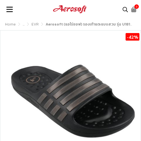
0
Home
...
EVR
Aerosoft (แอโร่ซอฟ) รองเท้าแตะแบบสวม รุ่น U1818
-42%