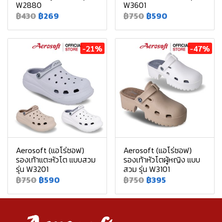
W2880
W3601
฿430
฿269
฿750
฿590
-21%
-47%
Aerosoft (แอโร่ซอฟ)
Aerosoft (แอโร่ซอฟ)
รองเท้าแตะหัวโต แบบสวม
รองเท้าหัวโตผู้หญิง แบบ
รุ่น W3201
สวม รุ่น W3101
฿750
฿590
฿750
฿395