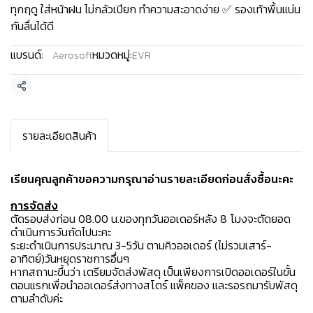
ทุกฤดู ใส่หน้าฝน ไม่กลัวเปียก ทำความสะอาดง่าย ✅ รองเท้าพื้นแน่น
กันลื่นได้ดี
แบรนด์:
หมวดหมู่:
Aerosoft
EVR
แชร์
รายละเอียดสินค้า
เรียนคุณลูกค้าขอความกรุณาอ่านรายละเอียดก่อนสั่งซื้อนะคะ️
การจัดส่ง
ตัดรอบส่งก่อน 08.00 น.ของทุกวันออเดอร์หลัง 8 โมงจะตัดยอด
ดำเนินการวันถัดไปนะคะ
ระยะดำเนินการประมาณ 3-5วัน ตามคิวออเดอร์ (ไม่รวมเสาร์-
อาทิตย์)วันหยุดราชการอื่นๆ
หากสถานะขึ้นว่า เตรียมจัดส่งพัสดุ เป็นเพียงการเปิดออเดอร์ในขั้น
ตอนแรกเพื่อนำออเดอร์ส่งทางสโตร์ แพ็คของ และรอรถมารับพัสดุ
ตามลำดับค่ะ