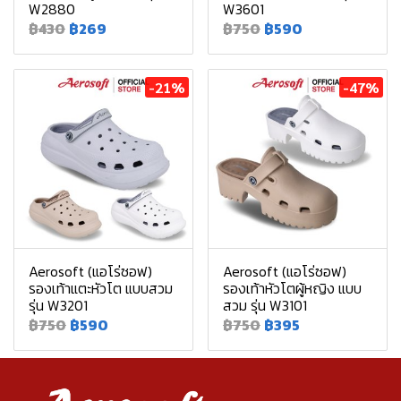
W2880
W3601
฿430
฿269
฿750
฿590
-21%
-47%
Aerosoft (แอโร่ซอฟ)
Aerosoft (แอโร่ซอฟ)
รองเท้าแตะหัวโต แบบสวม
รองเท้าหัวโตผู้หญิง แบบ
รุ่น W3201
สวม รุ่น W3101
฿750
฿590
฿750
฿395