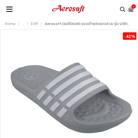
0
Home
...
EVR
Aerosoft (แอโร่ซอฟ) รองเท้าแตะแบบสวม รุ่น U1818
-42%