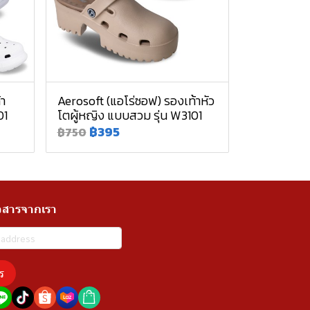
้า
Aerosoft (แอโร่ซอฟ) รองเท้าหัว
01
โตผู้หญิง แบบสวม รุ่น W3101
฿395
฿750
วสารจากเรา
ร