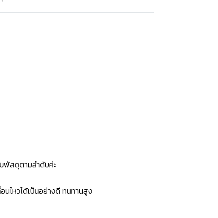
บพัสดุตามลำดับค่ะ
่อนไหวได้เป็นอย่างดี ทนทานสูง