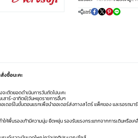
แชร์
่งซื้อนะคะ️
มงจะตัดยอดดำเนินการวันถัดไปนะคะ
เสาร์-อาทิตย์)วันหยุดราชการอื่นๆ
ิดออเดอร์ในขั้นตอนแรกเพื่อนำออเดอร์ส่งทางสโตร์ แพ็คของ และรอรถมารั
ห้พื้นรองเท้ามีความนุ่ม ยืดหยุ่น รองรับแรงกระแทกจากการเดินหรือเคลื
าแบรนด์เราจะมีขนาดใหญ่กว่าปกติประมาณ1ไซส์