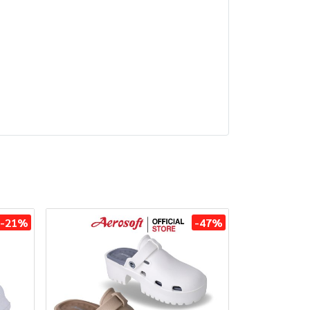
-21%
-47%