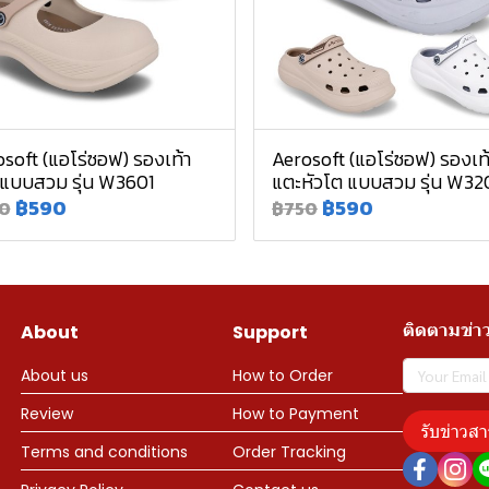
soft (แอโร่ซอฟ) รองเท้า
Aerosoft (แอโร่ซอฟ) รองเท
 แบบสวม รุ่น W3601
แตะหัวโต แบบสวม รุ่น W32
฿590
฿590
0
฿750
ติดตามข่า
About
Support
About us
How to Order
Review
How to Payment
รับข่าวสา
Terms and conditions
Order Tracking