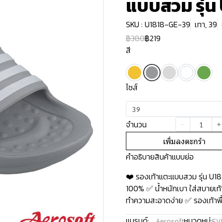
แบบสวม รุ่น
SKU : U1818-GE-39
เทา, 39
฿380
฿219
สี
ไซส์
39
จำนวน
เพิ่มลงตะกร้า
คำอธิบายสินค้าแบบย่อ
❤️ รองเท้าแตะแบบสวม รุ่น U1
100% ✅ น้ำหนักเบา ใส่สบายเท้า
ทำความสะอาดง่าย ✅ รองเท้าพื้น
แบรนด์:
หมวดหมู่:
Aerosoft
EV