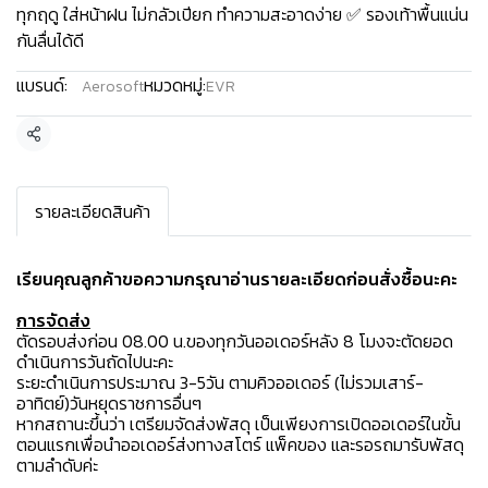
ทุกฤดู ใส่หน้าฝน ไม่กลัวเปียก ทำความสะอาดง่าย ✅ รองเท้าพื้นแน่น
กันลื่นได้ดี
แบรนด์:
หมวดหมู่:
Aerosoft
EVR
แชร์
รายละเอียดสินค้า
เรียนคุณลูกค้าขอความกรุณาอ่านรายละเอียดก่อนสั่งซื้อนะคะ️
การจัดส่ง
ตัดรอบส่งก่อน 08.00 น.ของทุกวันออเดอร์หลัง 8 โมงจะตัดยอด
ดำเนินการวันถัดไปนะคะ
ระยะดำเนินการประมาณ 3-5วัน ตามคิวออเดอร์ (ไม่รวมเสาร์-
อาทิตย์)วันหยุดราชการอื่นๆ
หากสถานะขึ้นว่า เตรียมจัดส่งพัสดุ เป็นเพียงการเปิดออเดอร์ในขั้น
ตอนแรกเพื่อนำออเดอร์ส่งทางสโตร์ แพ็คของ และรอรถมารับพัสดุ
ตามลำดับค่ะ