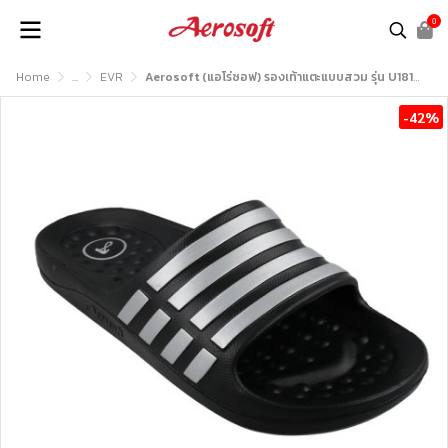
0
Home
...
EVR
Aerosoft (แอโร่ซอฟ) รองเท้าแตะแบบสวม รุ่น U1818
-42%