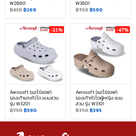
W2880
W3601
฿430
฿269
฿750
฿590
-21%
-47%
Aerosoft (แอโร่ซอฟ)
Aerosoft (แอโร่ซอฟ)
รองเท้าแตะหัวโต แบบสวม
รองเท้าหัวโตผู้หญิง แบบ
รุ่น W3201
สวม รุ่น W3101
฿750
฿590
฿750
฿395