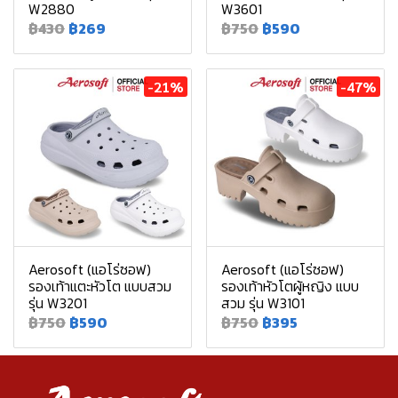
W2880
W3601
฿430
฿269
฿750
฿590
-21%
-47%
Aerosoft (แอโร่ซอฟ)
Aerosoft (แอโร่ซอฟ)
รองเท้าแตะหัวโต แบบสวม
รองเท้าหัวโตผู้หญิง แบบ
รุ่น W3201
สวม รุ่น W3101
฿750
฿590
฿750
฿395