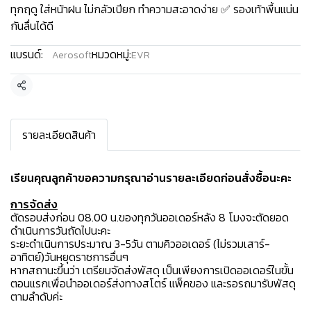
ทุกฤดู ใส่หน้าฝน ไม่กลัวเปียก ทำความสะอาดง่าย ✅ รองเท้าพื้นแน่น
กันลื่นได้ดี
แบรนด์:
หมวดหมู่:
Aerosoft
EVR
แชร์
รายละเอียดสินค้า
เรียนคุณลูกค้าขอความกรุณาอ่านรายละเอียดก่อนสั่งซื้อนะคะ️
การจัดส่ง
ตัดรอบส่งก่อน 08.00 น.ของทุกวันออเดอร์หลัง 8 โมงจะตัดยอด
ดำเนินการวันถัดไปนะคะ
ระยะดำเนินการประมาณ 3-5วัน ตามคิวออเดอร์ (ไม่รวมเสาร์-
อาทิตย์)วันหยุดราชการอื่นๆ
หากสถานะขึ้นว่า เตรียมจัดส่งพัสดุ เป็นเพียงการเปิดออเดอร์ในขั้น
ตอนแรกเพื่อนำออเดอร์ส่งทางสโตร์ แพ็คของ และรอรถมารับพัสดุ
ตามลำดับค่ะ