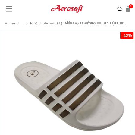
0
Home
...
EVR
Aerosoft (แอโร่ซอฟ) รองเท้าแตะแบบสวม รุ่น U1818
-42%