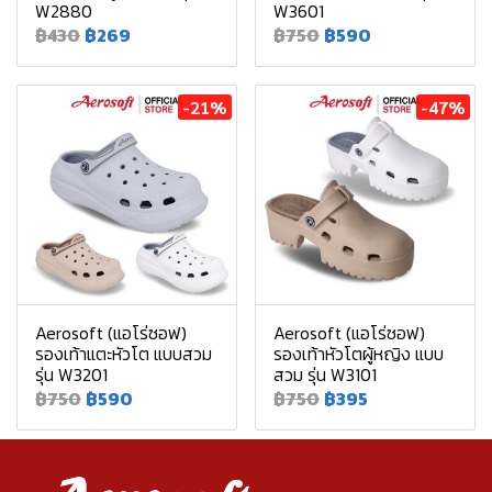
W2880
W3601
฿430
฿269
฿750
฿590
-21%
-47%
Aerosoft (แอโร่ซอฟ)
Aerosoft (แอโร่ซอฟ)
รองเท้าแตะหัวโต แบบสวม
รองเท้าหัวโตผู้หญิง แบบ
รุ่น W3201
สวม รุ่น W3101
฿750
฿590
฿750
฿395