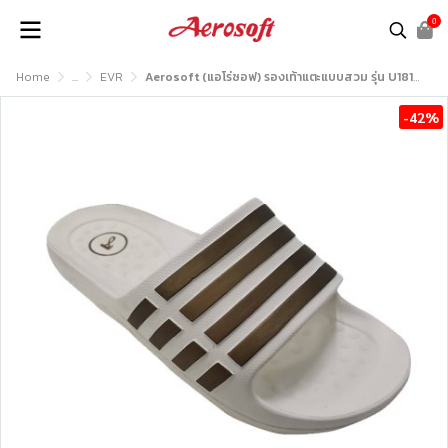
0
Home
...
EVR
Aerosoft (แอโร่ซอฟ) รองเท้าแตะแบบสวม รุ่น U1818
-42%