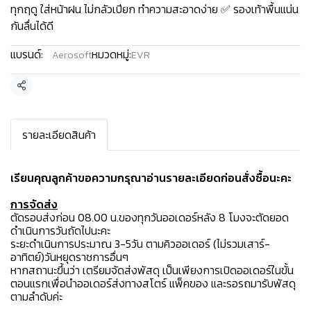
ทุกฤดู ใส่หน้าฝน ไม่กลัวเปียก ทำความสะอาดง่าย ✅ รองเท้าพื้นแน่น
กันลื่นได้ดี
แบรนด์:
หมวดหมู่:
Aerosoft
EVR
แชร์
รายละเอียดสินค้า
เรียนคุณลูกค้าขอความกรุณาอ่านรายละเอียดก่อนสั่งซื้อนะคะ️
การจัดส่ง
ตัดรอบส่งก่อน 08.00 น.ของทุกวันออเดอร์หลัง 8 โมงจะตัดยอด
ดำเนินการวันถัดไปนะคะ
ระยะดำเนินการประมาณ 3-5วัน ตามคิวออเดอร์ (ไม่รวมเสาร์-
อาทิตย์)วันหยุดราชการอื่นๆ
หากสถานะขึ้นว่า เตรียมจัดส่งพัสดุ เป็นเพียงการเปิดออเดอร์ในขั้น
ตอนแรกเพื่อนำออเดอร์ส่งทางสโตร์ แพ็คของ และรอรถมารับพัสดุ
ตามลำดับค่ะ