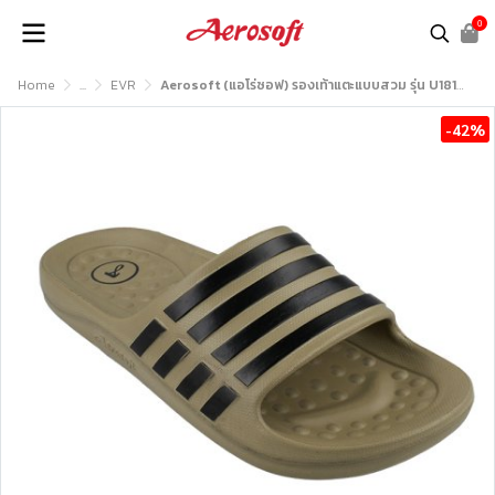
0
Home
...
EVR
Aerosoft (แอโร่ซอฟ) รองเท้าแตะแบบสวม รุ่น U1818
-42%