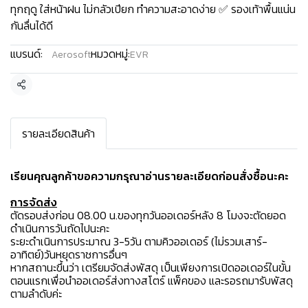
ทุกฤดู ใส่หน้าฝน ไม่กลัวเปียก ทำความสะอาดง่าย ✅ รองเท้าพื้นแน่น
กันลื่นได้ดี
แบรนด์:
หมวดหมู่:
Aerosoft
EVR
แชร์
รายละเอียดสินค้า
เรียนคุณลูกค้าขอความกรุณาอ่านรายละเอียดก่อนสั่งซื้อนะคะ️
การจัดส่ง
ตัดรอบส่งก่อน 08.00 น.ของทุกวันออเดอร์หลัง 8 โมงจะตัดยอด
ดำเนินการวันถัดไปนะคะ
ระยะดำเนินการประมาณ 3-5วัน ตามคิวออเดอร์ (ไม่รวมเสาร์-
อาทิตย์)วันหยุดราชการอื่นๆ
หากสถานะขึ้นว่า เตรียมจัดส่งพัสดุ เป็นเพียงการเปิดออเดอร์ในขั้น
ตอนแรกเพื่อนำออเดอร์ส่งทางสโตร์ แพ็คของ และรอรถมารับพัสดุ
ตามลำดับค่ะ