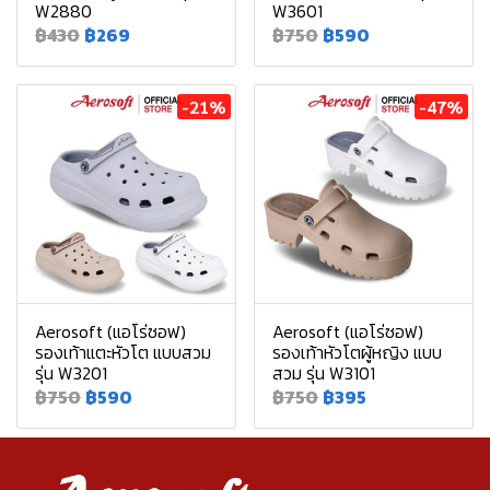
W2880
W3601
฿430
฿269
฿750
฿590
-21%
-47%
Aerosoft (แอโร่ซอฟ)
Aerosoft (แอโร่ซอฟ)
รองเท้าแตะหัวโต แบบสวม
รองเท้าหัวโตผู้หญิง แบบ
รุ่น W3201
สวม รุ่น W3101
฿750
฿590
฿750
฿395