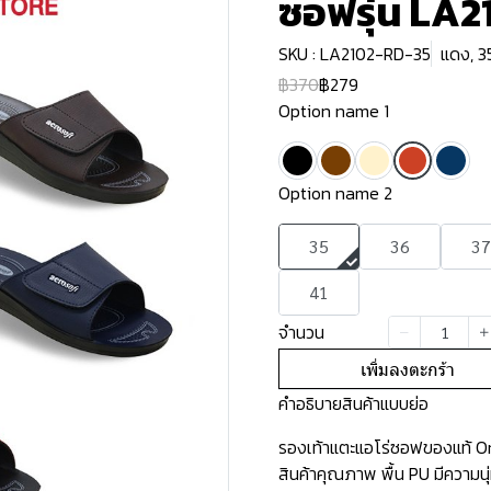
ซอฟรุ่น LA2
SKU : LA2102-RD-35
แดง, 3
฿370
฿279
Option name 1
Option name 2
35
36
37
41
จำนวน
เพิ่มลงตะกร้า
คำอธิบายสินค้าแบบย่อ
รองเท้าแตะแอโร่ซอฟของแท้ Ori
สินค้าคุณภาพ พื้น PU มีความน