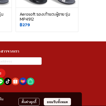
่น
Aerosoft รองเท้าแตะผู้ชาย รุ่น
MP4912
฿279
วสารจากเรา
ร
ติม
ตั้งค่าคุกกี้
ยอมรับทั้งหมด