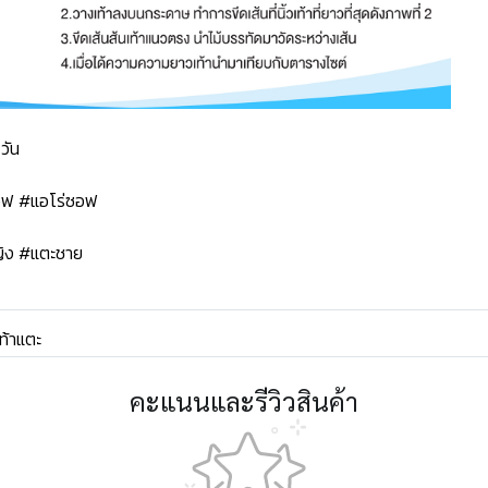
วัน
ซอฟ #แอโร่ซอฟ
ิง #แตะชาย
ท้าแตะ
คะแนนและรีวิวสินค้า