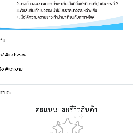
วัน
ซอฟ #แอโร่ซอฟ
ิง #แตะชาย
ท้าแตะ
คะแนนและรีวิวสินค้า