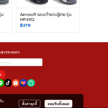
่น
Aerosoft รองเท้าแตะผู้ชาย รุ่น
MP4912
฿279
วสารจากเรา
ร
ติม
ตั้งค่าคุกกี้
ยอมรับทั้งหมด