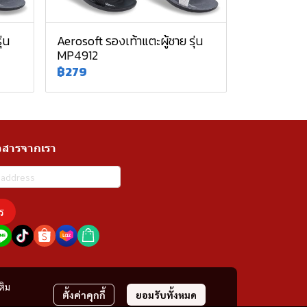
่น
Aerosoft รองเท้าแตะผู้ชาย รุ่น
MP4912
฿279
วสารจากเรา
ร
ติม
ตั้งค่าคุกกี้
ยอมรับทั้งหมด