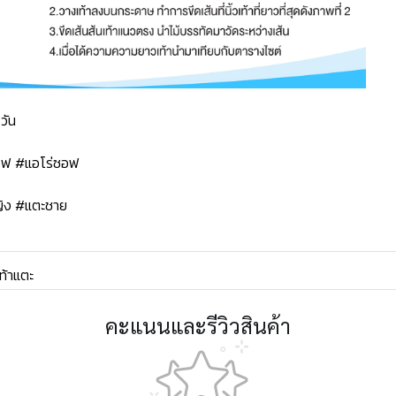
วัน
ซอฟ #แอโร่ซอฟ
ิง #แตะชาย
ท้าแตะ
คะแนนและรีวิวสินค้า