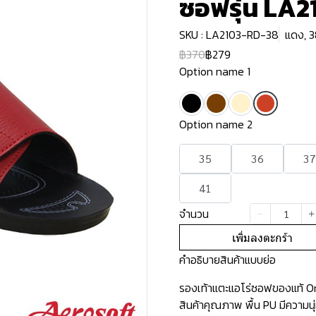
ซอฟรุ่น LA2
SKU : LA2103-RD-38
แดง, 
฿370
฿279
Option name 1
Option name 2
35
36
37
41
จำนวน
เพิ่มลงตะกร้า
คำอธิบายสินค้าแบบย่อ
รองเท้าแตะแอโร่ซอฟของแท้ Ori
สินค้าคุณภาพ พื้น PU มีความน